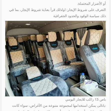
أو الأضرار المحتملة.
التعرف على شروط الإيجار: اولذلك قرأ بعناية شروط الإيجار، بما في
ذلك سياسة الوقود والحدود الجغرافية
باص 13 راكب للايجار اليومي
:باتالى يمكن استخدامها لمجموعة متنوعة من الأغراض، سواء كانت