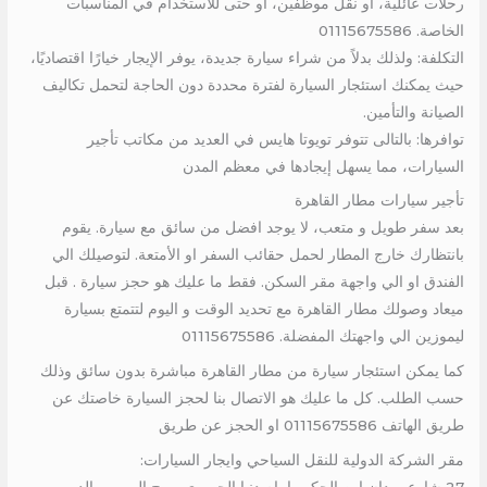
رحلات عائلية، أو نقل موظفين، أو حتى للاستخدام في المناسبات
الخاصة. 01115675586
التكلفة: ولذلك بدلاً من شراء سيارة جديدة، يوفر الإيجار خيارًا اقتصاديًا،
حيث يمكنك استئجار السيارة لفترة محددة دون الحاجة لتحمل تكاليف
الصيانة والتأمين.
توافرها: بالتالى تتوفر تويوتا هايس في العديد من مكاتب تأجير
السيارات، مما يسهل إيجادها في معظم المدن
تأجير سيارات مطار القاهرة
بعد سفر طويل و متعب، لا يوجد افضل من سائق مع سيارة. يقوم
بانتظارك خارج المطار لحمل حقائب السفر او الأمتعة. لتوصيلك الي
الفندق او الي واجهة مقر السكن. فقط ما عليك هو حجز سيارة . قبل
ميعاد وصولك مطار القاهرة مع تحديد الوقت و اليوم لتتمتع بسيارة
ليموزين الي واجهتك المفضلة. 01115675586
كما يمكن استئجار سيارة من مطار القاهرة مباشرة بدون سائق وذلك
حسب الطلب. كل ما عليك هو الاتصال بنا لحجز السيارة خاصتك عن
طريق الهاتف 01115675586 او الحجز عن طريق
مقر الشركة الدولية للنقل السياحي وايجار السيارات: