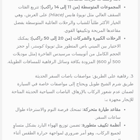
المجموعات المتوسطة (من 11 إلى 14 راكب):
تتربع الفئات
السقف العالي مثل
تويوتا هايس (Hiace)
على العرش، وهي
الخيار الأكثر طلباً للشباب والرحلات العائلية المتوسطة بفضل
مقاعدها المريحة وتكييفها القوي.
الرحلات الكبيرة والشركات (من 20 إلى 50 راكب):
يمكنك
الاختيار بين الميني باص المتطور مثل
تويوتا كوستر
، أو حجز
الحجم الكامل من أتوبيسات مرسيدس الفاخرة (مثل موديلات
500 أو 600) المزودة بكافة وسائل الرفاهية للمسافات الطويلة.
3. رفاهية على الطريق: مواصفات باصات السفر الحديثة
طريق شرم الشيخ طويل ويحتاج إلى مواصفات خاصة في السيارة
لضمان عدم شعور الركاب بالإرهاق. الباصات السياحية الحديثة المتاحة
للإيجار مجهزة بـ:
مقاعد طيارة متحركة:
تمنحك فرصة النوم والاسترخاء طوال
ساعات السفر.
أنظمة تكييف متطورة:
تضمن توزيع الهواء البارد بشكل متساوٍ
لجميع الركاب، وهو أمر ضروري لمواجهة حرارة الطقس أثناء