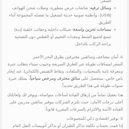
السفر.
وسائل ترفيه:
شاشات عرض متطورة، وصلات شحن للهواتف
(USB)، وأنظمة صوتية حديثة لتشغيل ما تفضله المجموعة أثناء
الطريق.
مساحات تخزين واسعة:
شبكات داخلية وحقائب خلفية (دبة)
تتسع لجميع الشنط ومعدات التخييم أو الغطس دون التضحية
براحة الركاب بالداخل.
4. أمان مضاعف وسائقين محترفين بطرق البحر الأحمر
السفر لمسافات طويلة عبر الطرق السريعة وجنوب سيناء يتطلب خبرة
ومعرفة تامة بالمنحنيات، والملفات، ونقاط التفتيش (الكمائن). عند إيجار
باص خاص، ستحصل على
سائق محترف ومرخص سياحياً
، يمتلك خبرة
سنوات طويلة في هذا الطريق تحديداً.
هذا يعفيك تماماً من إرهاق القيادة لساعات متواصلة، ويوفر لك ولعائلتك
أعلى درجات الأمان، حيث تلتزم الشركات بتوفير سائقين مدربين على
القيادة الآمنة والالتزام بالسرعات المقررة قانوناً.
5. توفير اقتصادي ذكي للمجموعات
إذا قمت بحساب تكلفة تذاكر الطيران أو تذاكر أتوبيسات النقل العام