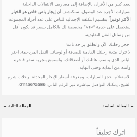
لعدد كبير من الأفراد، بالإضافة إلى مصاريف الانتقالات الداخلية
بسيارات الأجرة عند الوصول، ستكتشف أن
إيجار باص خاص هو الخيار
الأكثر توفيراً
. بتقسيم التكلفة الإجمالية للباص على عدد أفراد المجموعة،
ستحصل على خدمة “VIP” مخصصة لك بالكامل بسعر قد يكون أقل
من وسائل النقل التقليدية.
احجز رحلتك الآن وانطلق براحة تامة!
لا تترك متعة رحلتك القادمة للصدفة أو لوسائل النقل المزدحمة. اختر
الباص الذي يناسب عائلتك أو أصدقائك، واستمتع بتجربة سفر فاخرة
وآمنة من البداية وحتى النهاية.
للاستعلام، حجز السيارات، ومعرفة أسعار الإيجار المحدثة لرحلات شرم
الشيخ، يمكنك التواصل مباشرة عبر الرقم التالي:
01115675586
.
→
المقالة السابقة
المقالة التالية
←
اترك تعليقاً