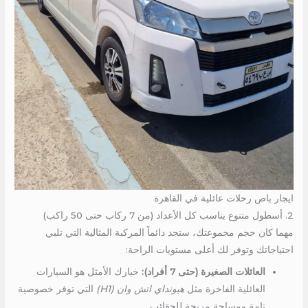
ايجار باص رحلات عائلية في القاهرة
2. أسطول متنوع يناسب كل الأعداد (من 7 ركاب حتى 50 راكب)
مهما كان حجم مجموعتك، ستجد دائماً المركبة المثالية التي تلبي
احتياجاتك وتوفر لك أعلى مستويات الراحة:
العائلات الصغيرة (حتى 7 أفراد):
خيارك الأمثل هو السيارات
العائلية الفاخرة مثل
هيونداي اتش وان (H1)
التي توفر خصوصية
تامة ومساحة مريحة للحقائب.