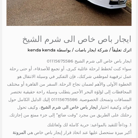
ايجار باص خاص الى شرم الشيخ
اترك تعليقاً
/
شركة ايجار باصات
/ بواسطة
kenda kenda
ايجار باص خاص الى شرم الشيخ 01115675586
سواء كنت تُخطط لرحلة عائلية كبرى، أو تجمع للأصدقاء، أو حتى رحلة
عمل ترفيهية لموظفي شركتك، فإن التفكير في وسيلة الانتقال هو
الخطوة الأولى والأهم لضمان نجاح الرحلة. السفر من القاهرة أو مختلف
المحافظات إلى لؤلؤة البحر الأحمر يتطلب وسيلة راحة حقيقية تختصر
المسافات وتمنحك الخصوصية. 01115675586 إليك الدليل الكامل حول
فوائد وكيفية اختيار
ايجار باص خاص الى شرم الشيخ
، وكيف تحول
رحلتك على الطريق من مجرد “وقت ضائع” إلى جزء ممتع من إجازتك.
1. وداعاً للتقيد بالمواعيد: حرية كاملة لك ولعائلتك
أكبر ميزة ستحصل عليها عند اتخاذ قرار إيجار باص خاص هي
المرونة