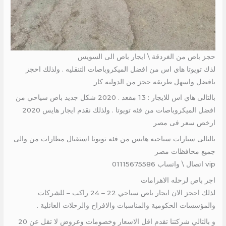
حجز باص من الغردقة \ ايجار باص الى السويس
لذك تويوتا هاي اس من افضل الميكروباصات التنقليه . ولذلك احجز
بافضل واسهل طريقه حجز من الدوليه كار
بالتالى هاي اس للايجار : 13 مقعد . 2020 شكل جديد باص سياحي من
افضل الميكروباصات من فئه تويوتا . ولذلك نقدم ايجار هايس 2020
ارخص سعر فى مصر
بالتالى سيارات سياحيه هايس من فئه تويوتا استقبال مطارات من والى
جميع محافظات مصر
vip اتصال \ واتساب 01115675586
اجر باص لرحله الاهرامات
لذلك احجز الان ايجار باص سياحي 22 – 24 راكب – للشركات
والمؤسسات الحكومية والمناسبات والافراح والرحلات العائلية .
و بالتالي شركتنا تقدم اقل الاسعار وخصومات وعروض لا تقل عن 20