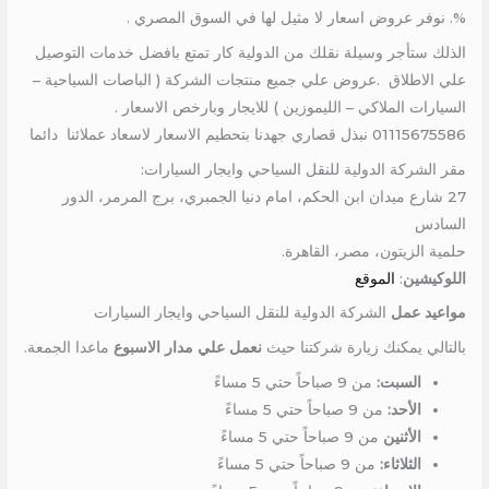
%. نوفر عروض اسعار لا مثيل لها في السوق المصري .
الذلك ستأجر وسيلة نقلك من الدولية كار تمتع بافضل خدمات التوصيل
علي الاطلاق .عروض علي جميع منتجات الشركة ( الباصات السياحية –
السيارات الملاكي – الليموزين ) للايجار وبارخص الاسعار .
01115675586 نبذل قصاري جهدنا بتحطيم الاسعار لاسعاد عملائنا دائما
مقر الشركة الدولية للنقل السياحي وايجار السيارات:
27 شارع ميدان ابن الحكم، امام دنيا الجمبري، برج المرمر، الدور
السادس
حلمية الزيتون، مصر، القاهرة.
اللوكيشين
:
الموقع
مواعيد عمل
الشركة الدولية للنقل السياحي وايجار السيارات
بالتالي يمكنك زيارة شركتنا حيث
نعمل علي مدار الاسبوع
ماعدا الجمعة.
السبت:
من 9 صباحاً حتي 5 مساءً
الأحد:
من 9 صباحاً حتي 5 مساءً
الأثنين
من 9 صباحاً حتي 5 مساءً
الثلاثاء:
من 9 صباحاً حتي 5 مساءً