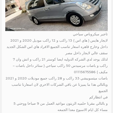
تاجير ميكروباص سياحي
لايجار هايس ( هاي اس ) 13 راكب و 12 راكب موديل 2020 و 2021
داخل وخارج قاهره اسعار تناسب الجميع الافراد هاي اس الشكل الجديد
سقف عالي لايجار داخل مصر
لذلك يوجد لدي الشركه الدوليه ايضا كوستر 21 راكب و اتش وان 7
راكب و باصات مرسيدس 50 راكب سياحي ( ستائر داخل باصات –
مكيف ) 01115675586
باصات ميتسوبيشي 33 راكب و 28 راكب جميع موديلات 2020 و 2021
وبالتالي هذا ما يميزنا عن باقي الشركات الاخري لان اسعارنا تناسب
الجميع
في انتظاركم
و بالتالي مقرنا حلميه الزيتون مواعيد العمل من 9 صباحا ووحتي 5
مساء كل ايام الاسبوع معدا الجمعه