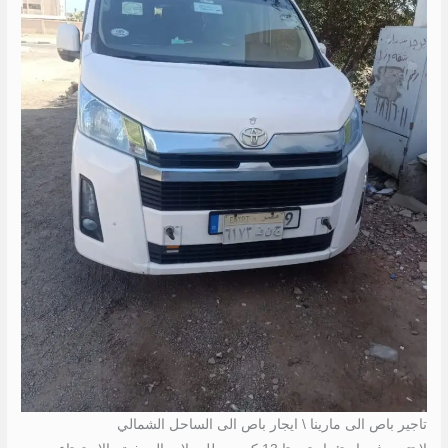
تاجير باص الى مارينا \ ايجار باص الى الساحل الشمالي