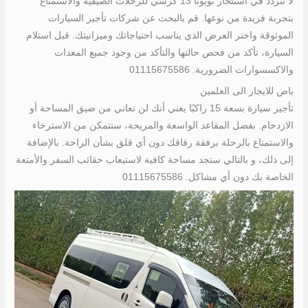
لا تتردد في استئجار تويوتا 13 كرسي للرحلات الصيفية والاستمتاع
بتجربة فريدة من نوعها. قم بالبحث عن شركات تأجير السيارات
الموثوقة واختر العرض الذي يناسب احتياجاتك وميزانيتك. قبل استلام
السيارة، تأكد من فحص حالتها والتأكد من وجود جميع المعدات
والاكسسوارات الضرورية. 01115675586
باص للايجار الى العلمين
تأجير سيارة بسعة 15 راكبًا يعني أنك لن تعاني من ضيق المساحة أو
الازدحام. بفضل المقاعد الواسعة والمريحة، ستتمكن من الاسترخاء
والاستمتاع بالرحلة برفقة رفاقك دون أي قلق بشأن الراحة. بالإضافة
إلى ذلك، و بالتالي ستجد مساحة كافية لاستيعاب حقائب السفر والأمتعة
الخاصة بك دون أي مشاكل. 01115675586