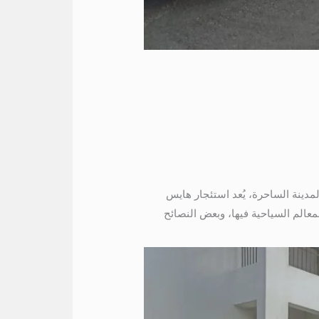
مدينة الساحرة، يُعد استئجار هايس
افرين. في هذا المقال، سنستعرض مزايا ايجار باص الى الاقصر01115675586 ، وأبرز المعالم السياحية فيها، وبعض النصائح