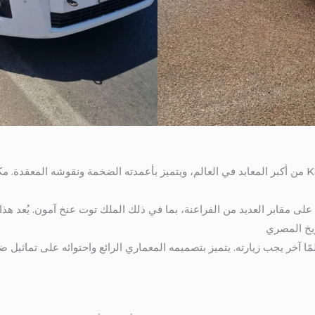
معبد Karnak يُعتبر معبد Karnak من أكبر المعابد في العالم، ويتميز بأعمدته الضخمة ونقوشه 
لى مقابر العديد من الفراعنة، بما في ذلك الملك توت عنخ آمون. يُعد ه
يخ المصري
لمًا آخر يجب زيارته. يتميز بتصميمه المعماري الرائع واحتوائه على تماثيل