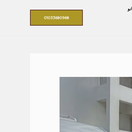
نو
01033680968