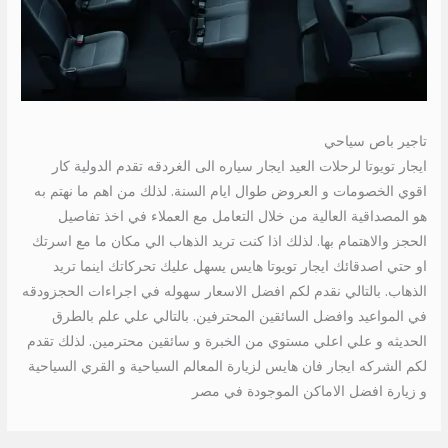
تاجير باص سياحي
ايجار تويوتا لرحلات العيد ايجار سياره الى الغردقه تقدم الدولية كار
اقوي الخصومات و العروض طوال ايام السنة. لذلك من اهم ما نهتم به
هو المصداقية العالية من خلال التعامل مع العملاء في اخذ تفاصيل
الحجز والاهتمام بها. لذلك اذا كنت تريد الذهاب الي مكان ما مع اسرتك
او حتي اصدقائك ايجار تويوتا هايس يسهل عليك تحركاتك اينما تريد
الذهاب. بالتالي نقدم لكم افضل الاسعار سهوله في اجراءات الحجزودقه
في المواعيد وافضل السائقين المحترفين. بالتالي علي علم بالطرق
الحديثه و علي اعلي مستوي من الخبرة و سائقين محترمين. لذلك تقدم
لكم الشركه ايجار فان هايس لزيارة المعالم السياحية و القري السياحية
و زيارة افضل الاماكن الموجودة في مصر