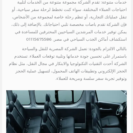
خدمات متنوعة: تقدم الشركة مجموعة متنوعة من الخدمات لتلبية
احتياجات العملاء المختلفة. سواء كنت تخطط لرحلة سفر سياحية، أو
تنقل عملياتك التجارية، أو تنظم رحلة خاصة لمجموعة من الأشخاص،
فإن الشركة تقدم باصات مخصصة تلبي احتياجاتك. بالإضافة إلى ذلك،
يمكن توفير خدمات المرشدين السياحيين المحترفين للمساعدة في
استكشاف أماكن الجذب السياحي في مصر. 01115675586
بالتالي الالتزام بالجودة: تعمل الشركة المصرية للنقل والسياحة
باستمرار على تحسين جودة خدماتها وتلبية توقعات العملاء. تستخدم
الشركة أحدث التقنيات التكنولوجيا والابتكار في مجال النقل، مثل نظام
الحجز الإلكتروني وتطبيقات الهاتف المحمول، لتسهيل عملية الحجز
وتوفير تجربة سفر سلسة ومريحة للعملاء.