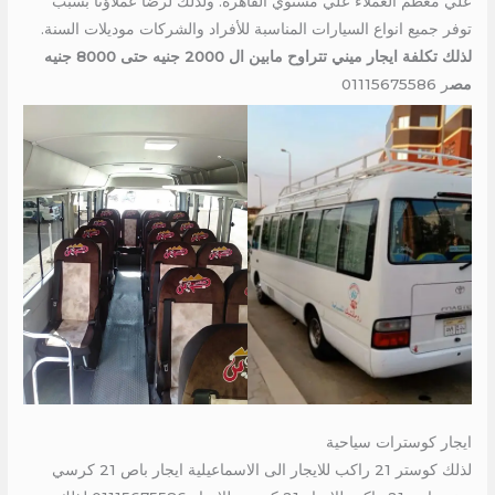
علي معظم العملاء علي مستوي القاهرة. ولذلك لرضا عملاؤنا بسبب
توفر جميع انواع السيارات المناسبة للأفراد والشركات موديلات السنة.
لذلك تكلفة ايجار ميني تتراوح مابين ال 2000 جنيه حتى 8000 جنيه
مص
ر 01115675586
ايجار كوسترات سياحية
لذلك كوستر 21 راكب للايجار الى الاسماعيلية ايجار باص 21 كرسي