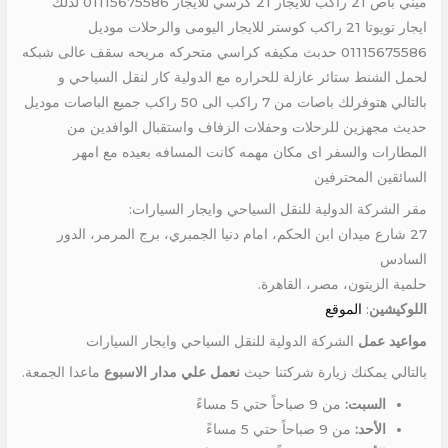
ميني باص 21 راكب للايجار 21 كرسي للايجار 01115675586 لذلك
ايجار تويوتا 21 راكب كوستر للايجار اليومى والرحلات موديل
01115675586 حدبث مكيفه كراسي متحركه مريحه سقف عالى شبكه
لحمل الشنط ستائر عازلة للحراره مع الدولية كار لنقل السياحي و
بالتالي هتوفرلك باصات من 7 راكب الى 50 راكب جميع الباصات موديل
حديث مجهزين للرحلات وحفلات الزفاف واستقبال الوافدين من
المطارات والسفر اى مكان مهمه كانت المسافه بعيده مع امهر
السائقين المحترفين
مقر الشركة الدولية للنقل السياحي وايجار السيارات:
27 شارع ميدان ابن الحكم، امام دنيا الجمبري، برج المرمر، الدور
السادس
حلمية الزيتون، مصر، القاهرة.
اللوكيشين
:
الموقع
مواعيد عمل
الشركة الدولية للنقل السياحي وايجار السيارات
بالتالي يمكنك زيارة شركتنا حيث
نعمل علي مدار الاسبوع
ماعدا الجمعة.
السبت:
من 9 صباحاً حتي 5 مساءً
الأحد:
من 9 صباحاً حتي 5 مساءً