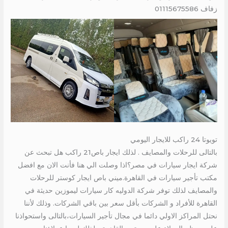
زفاف 01115675586
تويوتا 24 راكب للايجار اليومي
بالتالى للرحلات والمصايف . لذلك ايجار باص21 راكب هل تبحث عن
شركة ايجار سيارات في مصر؟اذا وصلت الي هنا فأنت الان مع افضل
مكتب تأجير سيارات في القاهرة.ميني باص ايجار كوستر للرحلات
والمصايف لذلك توفر شركة الدوليه كار سيارات ليموزين حديثة في
القاهرة للأفراد و الشركات بأقل سعر بين باقي الشركات. وذلك لأننا
نحتل المراكز الاولي دائما في مجال تأجير السيارات،بالتالى واستحواذنا