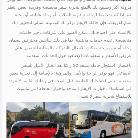
مرونة أكبر ويسمح لك بالتمتع بتجربة سفر مخصصة وفريدة. بغض النظر
عما إذا كنت تخطط لرحلة ترفيهية للطلاب، أو رحلة عائلية، أو رحلة
عمل لفريقك، فإن حافلة الإيجار توفر لك الوسيلة المثلى لتحقيق ذلك.
بالاعتماد على احتياجاتك، يمكن العثور على شركات تأجير حافلات
متخصصة . تقدم خدمات مختلفة، بما في ذلك سائقين محترفين لضمان
رحلة آمنة ومريحة. يمكنك الاتصال بالشركات المحلية للحصول على
عروض الأسعار والمعلومات الإضافية حول الخدمات المقدمة.
باختصار، استئجار حافلة بسعة 50 راكبًا يعد الخيار الأمثل للسفر
الجماعي. فهو يوفر الراحة والأمان والمرونة، بالإضافة إلى تجربة سفر
مخصصة تلبي احتياجاتك الخاصة. قبل التوجه في رحلتك التالية، لا تتردد
في استكشاف خيارات الإيجار المتاحة واختيار الحافلة التي تناسبك
للاستمتاع بتجربة سفر لا تنسى.