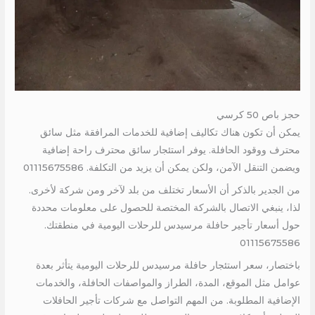
حجز باص 50 كرسي
يمكن أن تكون هناك تكاليف إضافية للخدمات المرافقة مثل سائق
محترف ووقود الحافلة. يوفر استئجار سائق محترف راحة إضافية
ويضمن التنقل الآمن، ولكن يمكن أن يزيد من التكلفة. 01115675586
من الجدير بالذكر أن الأسعار تختلف من بلد لآخر ومن شركة لأخرى.
لذا، ينبغي الاتصال بالشركة المختصة للحصول على معلومات محددة
حول أسعار تأجير حافلة مرسيدس للرحلات اليومية في منطقتك.
01115675586
باختصار، سعر استئجار حافلة مرسيدس للرحلات اليومية يتأثر بعدة
عوامل مثل الموقع، المدة، الطراز والمواصفات الحافلة، والخدمات
الإضافية المطلوبة. من المهم التواصل مع شركات تأجير الحافلات