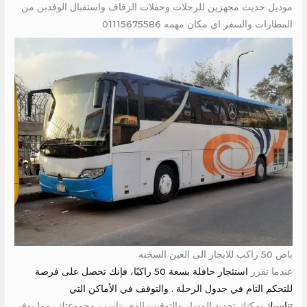
موديل حديث مجهزين للرحلات وحفلات الزفاف واستقبال الوفدين من
المطارات والسفر اي مكان مهمه 01115675586
باص 50 راكب للايجار الى العين السخنه
عندما تقرر
استئجار حافلة بسعة 50 راكبًا، فإنك تحصل على فرصة
للتحكم التام في جدول الرحلة .
والتوقف في الأماكن التي
تناسبك
.يمكنك تحديد المسار والتوقيت الذي يناسب مجموعتك، مما يوفر