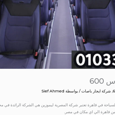
600
,
شركة ايجار باصات
/ بواسطة
Sief Ahmed
 من قاهرة الي اي مكان في مصر.