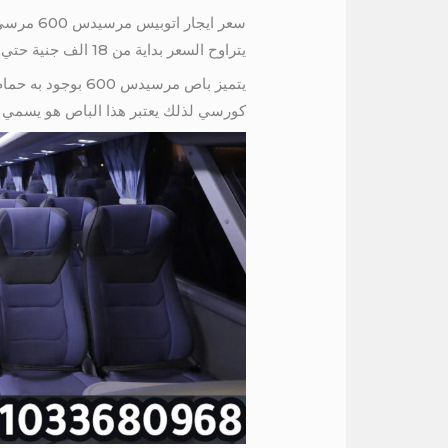
سعر ايجار اتوبيس مرسيدس 600 مرسي علم
يتراوح السعر بداية من 18 الف جنية حتي 25 الف جنية ويختلف السعر حسب اليوم و نقطة التحرك و نقطة الوصول
كورسي لذلك يعتبر هذا الباص هو يسمي باص VIP س