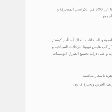
يمكنك الان حجز باص مرسيدس 600 للسفر الي سيوة من قاهرة بسعر منخفض عن باقي الشركات يتميز باص 600 عن 500 في الكراسي المتحركة و
 و الجامعية و الحضانات . لذلك أستأجر كوستر
تويوتا 24 راكب للرحلات و التنقلات العائلية و لحضور المناسبات في اي مكان في مصر . بالتالي ايجار ميكروباص 13 راكب هايس تويوتا للرحلات السياحية و
ة و على دراية بجميع الطرق .اتوبيسات