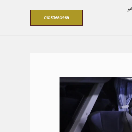
نو
01033680968