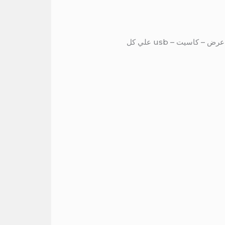
يتميز باص مرسيدس 600 بوجود به حمام – ستائر قوية عازلة للشمس – تكيف ممتاز – كراسي متحركة – شاشات عرض – كاسيت – usb علي كل