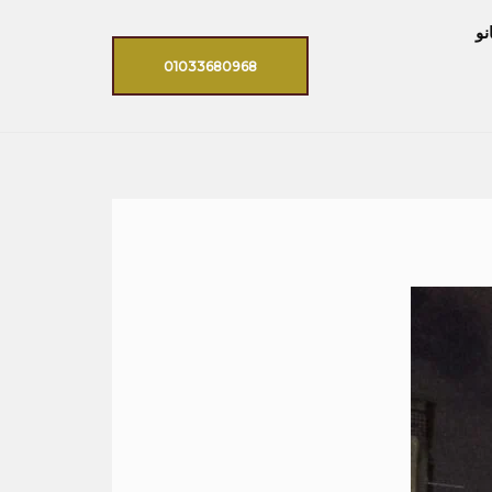
نو
01033680968