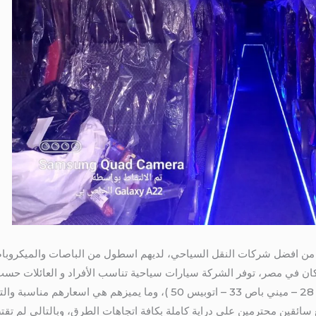
ن افضل شركات النقل السياحي، لديهم اسطول من الباصات والميكروباصا
ان في مصر، توفر الشركة سيارات سياحية تناسب الأفراد و العائلات حسب 
تويوتا هايس – تويوتا كوستر – ميني باص 28 – ميني باص 33 – اتوبيس 50 )، و
 سائقين محترمين علي دراية كاملة بكافة اتجاهات الطرق، وبالتالي لم تق