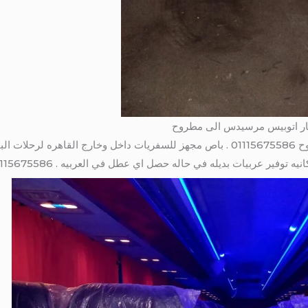
تاجير اتوبيس 50 راكب الى مرسى مطروح 01115675586 . باص مجهز للسفريات داخل وخارج الق
وفير عربيات بديله في حاله حصل اي عطل في العربيه . 01115675586