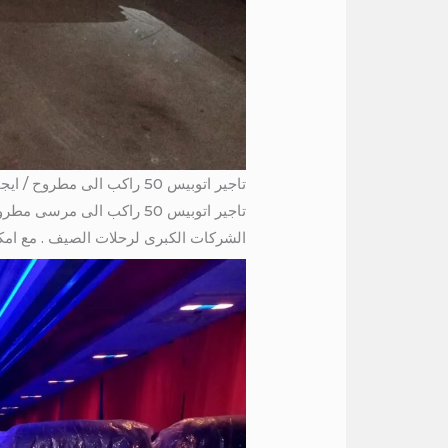
تاجير اتوبيس 50 راكب الى مطروح / ايجار اتوبيس مرسيدس الى مطروح
الشركات الكبرى لرحلات الصيف . مع امكانيه ت