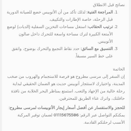
نصائح قبل الانطلاق
المراجعة الفنية:
لذلك تأكد من أن الأتوبيس خضع للصيانة الدورية
قبل الرحلة، خاصة الإطارات والتكييف.
ترتيب الحقائب:
استغل مساحات التخزين السفلية (الدبات) لوضع
الأمتعة الكبيرة لترك مساحة واسعة للتحرك داخل صالون
الأتوبيس.
التنسيق مع السائق:
حدد نقاط التجمع والتحرك بوضوح، واتفق
على خط السير مسبقاً.
الخاتمة
إن السفر إلى مرسى مطروح هو فرصة للاستجمام والهروب من صخب
المدينة، واختيارك لاستئجار أتوبيس حديث هو الضمان الحقيقي لبداية
رحلة خالية من الإجهاد والتعب. استمتع بمناظر البحر الخلابة من نافذة
حافلتك، واترك عناء الطريق للمحترفين.
للحجز والاستفسار عن أفضل أسعار إيجار الأتوبيسات لمرسى مطروح:
يمكنكم التواصل عبر الرقم:
01115675586
لضمان توفير المركبة
الأنسب لرحلتكم القادمة.