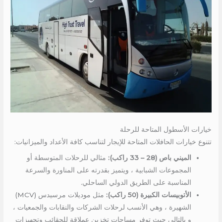
خيارات الأسطول المتاحة للرحلة
تتنوع خيارات الحافلات المتاحة للإيجار لتناسب كافة الأعداد والميزانيات:
الميني باص (28 – 33 راكب):
مثالي للرحلات المتوسطة أو
المجموعات الشبابية ، ويتميز بقدرته على المناورة والسرعة
المناسبة على الطريق الدولي الساحلي.
الأتوبيسات الكبيرة (50 راكب):
مثل موديلات مرسيدس (MCV)
الشهيرة ، وهي الأنسب لرحلات الشركات والنقابات والجمعيات ،
و بالتالي حيث توفر مساحات تخزين عملاقة للحقائب وتجهيزات