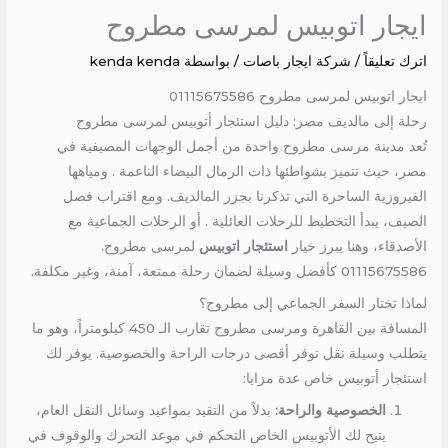
ايجار اتوبيس لمرسى مطروح
اترك تعليقاً
/
شركة ايجار باصات
/ بواسطة
kenda kenda
ايجار اتوبيس لمرسى مطروح 01115675586
رحلة إلى مالديف مصر: دليل استئجار أتوبيس لمرسى مطروح
تُعد مدينة مرسى مطروح واحدة من أجمل الوجهات المصيفية في
مصر، حيث تتميز بشواطئها ذات الرمال البيضاء الناعمة . ومياهها
الفيروزية الساحرة التي تذكرنا بجزر المالديف. ومع اقتراب فصل
الصيف، يبدأ التخطيط للرحلات العائلية . أو الرحلات الجماعية مع
الأصدقاء، وهنا يبرز خيار
استئجار اتوبيس
لمرسى مطروح.
01115675586 كأفضل وسيلة لضمان رحلة ممتعة، آمنة، وغير مكلفة.
لماذا تختار السفر الجماعي إلى مطروح؟
المسافة بين القاهرة ومرسى مطروح تقارب الـ 450 كيلومتراً، وهو ما
يتطلب وسيلة نقل توفر أقصى درجات الراحة والخصوصية. يوفر لك
استئجار أتوبيس خاص عدة مزايا:
الخصوصية والراحة:
بدلاً من التقيد بمواعيد وسائل النقل العام،
يتيح لك الأتوبيس الخاص التحكم في موعد التحرك والوقوف في