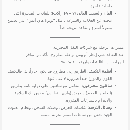
داخلية فاخرة.
الفان والسقف العالي (7 – 14 راكب):
للعائلات الصغيرة التي
تبحث عن الفخامة والسرعة ، مثل “تويوتا هاي آيس” التي تضمن
وصولاً أسرع ومقاعد مريحة جداً.
مميزات الرحلة مع شركات النقل المحترفة
عند التعاقد على إيجار أتوبيس لرحلة مطروح، تأكد من توافر
المواصفات التالية لضمان تجربة مثالية:
أنظمة التكييف:
الطريق إلى مطروح قد يكون حاراً، لذا فالتكييف
القوي والموزع جيداً ضرورة لا غنى عنها.
سائقون محترفون:
التعامل مع سائقين على دراية تامة بطريق
(العلمين الجديد) وطريق (وادي النطرون) يضمن لك السلامة
والالتزام بالسرعات المقررة.
وسائل الترفيه:
شاشات العرض، وصلات الشحن، ونظام الصوت
الجيد تجعل من ساعات السفر تجربة ممتعة.