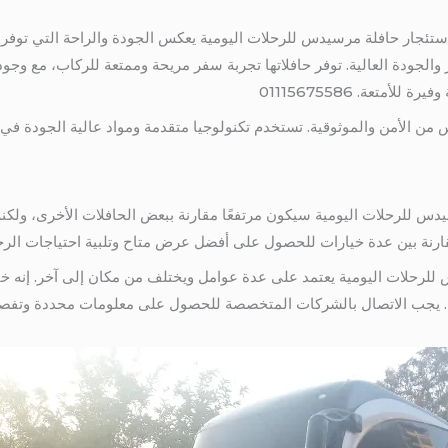
ستئجار حافلة مرسيدس للرحلات اليومية يعكس الجودة والراحة التي توف
والجودة العالية. توفر حافلاتها تجربة سفر مريحة وممتعة للركاب، مع وج
متعة. 01115675586
ن الأمن والموثوقية. تستخدم تكنولوجيا متقدمة ومواد عالية الجودة في تصني
س للرحلات اليومية سيكون مرتفعًا مقارنة ببعض الحافلات الأخرى، ولكنه 
ة بين عدة خيارات للحصول على أفضل عرض متاح وتلبية احتياجات الرحلة المحددة.
لرحلات اليومية يعتمد على عدة عوامل ويختلف من مكان إلى آخر. إنه خيا
 يجب الاتصال بالشركات المتخصصة للحصول على معلومات محددة وتفصيلي