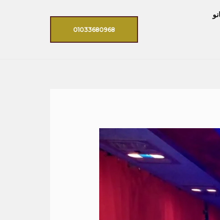
نو
01033680968