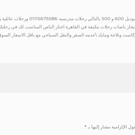
لذلك أجر اتوبيسات مرسيدس 50 ركب موديل 0
يجار باصات رحلات مكيفة في القاهرة اختار الباص المناسب لك في رحلتك
است وثلاجة ومايك \خدمه السفر والنقل السياحي مع باقل الاسعار السو
ول الإلزامية مشار إليها بـ
*