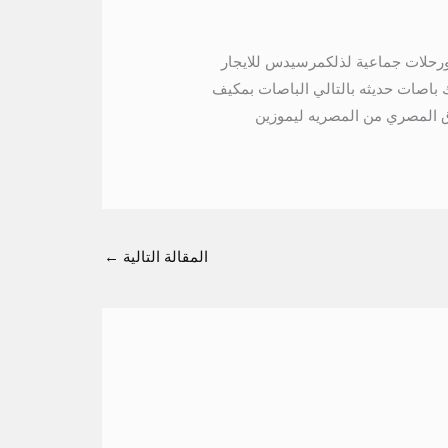
60 و 500 بالتالي رحلات مدرسيه 01115675586 ورحلات عائلية ورحلات جماعية لذلكمرسيدس للايجار
 باصات حديثه بالتالي الباصات بمكيف
ق المصري من المصريه ليموزين
المقالة التالية
←