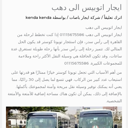
ايجار اتوبيس الى دهب
اترك تعليقاً
/
شركة ايجار باصات
/ بواسطة
kenda kenda
ايجار اتوبيس الى دهب
ايجار اتوبيس الى دهب 01115675586 إذا كنت تخطط لرحلة من
القاهرة إلى رأس سدر، فإن استئجار تويوتا كوستر قد يكون الحل
المثالي لك. تتميز رحلة إلى رأس سدر بأنها رحلة طويلة تستغرق عدة
ساعات، وقد تكون الحافلة هي وسيلة النقل الأكثر راحة وملاءمة
للمجموعات الكبيرة. 01115675586
من أهم الأسباب التي تجعل تويوتا كوستر خيارًا ممتازًا هو قدرتها على
استيعاب عدد كبير من الركاب. فهي تتسع لما يصل إلى 30 راكبًا، مما
يعني أنه يمكنك توفير وسيلة نقل مريحة وآمنة لمجموعتك بأكملها.
بالإضافة إلى ذلك، يمكن أن تكون هناك مساحة إضافية للأمتعة والأمتعة
الشخصية.