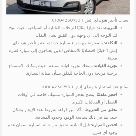
أسباب تأجير هيونداي إتش 1 01004230753
المرونة
: تعد خيارًا مثاليًا للرحلات العائلية أو السياحية، حيث تتيح
لك التوجه إلى أي وجهة دون القلق بشأن النقل.
التكلفة
: بالمقارنة مع شراء سيارة جديدة، يعتبر تأجير هيونداي
إتش 1 خيارًا اقتصاديًا للأشخاص الذين يحتاجون إلى سيارة لفترة
معينة.
تجربة القيادة
: تمنحك تجربة قيادة ممتعة، حيث يمكنك الاستمتاع
برحلة مريحة دون الحاجة للقلق بشأن صيانة السيارة.
نصائح عند استئجار هيونداي إتش 1 01004230753
احجز مقدمًا
: ينصح بحجز السيارة مسبقًا، خاصة في أوقات
العطل أو الفعاليات الكبرى.
تحقق من الشروط
: تأكد من قراءة شروط عقد الإيجار بشكل
جيد، بما في ذلك سياسة الوقود وحدود المسافة.
افحص السيارة
: قبل القيادة، تحقق من حالة السيارة لضمان عدم
وجود أي ضرر.