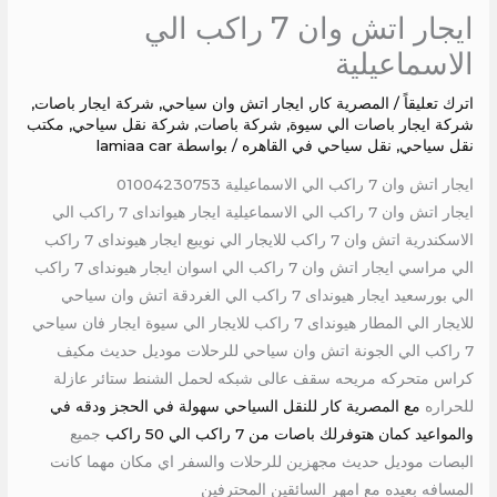
ايجار اتش وان 7 راكب الي
الاسماعيلية
اترك تعليقاً
/
المصرية كار
,
ايجار اتش وان سياحي
,
شركة ايجار باصات
,
شركة ايجار باصات الي سيوة
,
شركة باصات
,
شركة نقل سياحي
,
مكتب
نقل سياحي
,
نقل سياحي في القاهره
/ بواسطة
lamiaa car
ايجار اتش وان 7 راكب الي الاسماعيلية 01004230753
ايجار اتش وان 7 راكب الي الاسماعيلية ايجار هيوانداى 7 راكب الي
الاسكندرية اتش وان 7 راكب للايجار الي نويبع ايجار هيونداى 7 راكب
الي مراسي ايجار اتش وان 7 راكب الي اسوان ايجار هيونداى 7 راكب
الي بورسعيد ايجار هيونداى 7 راكب الي الغردقة اتش وان سياحي
للايجار الي المطار هيونداى 7 راكب للايجار الي سيوة ايجار فان سياحي
7 راكب الي الجونة اتش وان سياحي للرحلات موديل حديث مكيف
كراس متحركه مريحه سقف عالى شبكه لحمل الشنط ستائر عازلة
للحراره
مع المصرية كار للنقل السياحي سهولة في الحجز ودقه في
والمواعيد كمان هتوفرلك باصات من 7 راكب الي 50 راكب
جميع
البصات موديل حديث مجهزين للرحلات والسفر اي مكان مهما كانت
المسافه بعيده مع امهر السائقين المحترفين