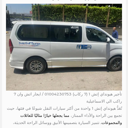
تأجير هيونداي إتش 1 (7 ركاب) 01004230753 / ايجار اتش وان 7
راكب الي الاسماعيلية
تُعَدُّ هيونداي إتش 1 واحدة من أكثر سيارات النقل شيوعًا في فئتها، حيث
تجمع بين الراحة والأداء الممتاز،
مما يجعلها خيارًا مثاليًا للعائلات
والمجموعات.
تتميز السيارة بتصميمها الأنيق ووسائل الراحة الحديثة،