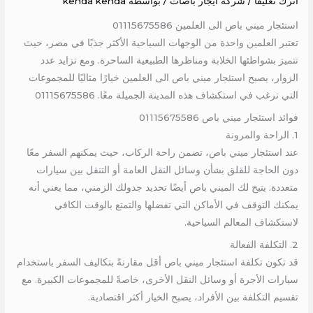
اترك تعليقاً
/
شركة ايجار باصات
/ بواسطة
kenda kenda
استئجار ميني باص الى العلمين 01115675586
تعتبر العلمين واحدة من الوجهات السياحية الأكثر جذبًا في مصر، حيث
تتميز بشواطئها الخلابة ومناظرها الطبيعية الساحرة. ومع تزايد عدد
الزوار، يصبح استئجار ميني باص الى العلمين خيارًا مثاليًا للمجموعات
التي ترغب في استكشاف هذه المدينة الجميلة معًا. 01115675586
فوائد استئجار ميني باص 01115675586
1. الراحة والمرونة
عند استئجار ميني باص، تضمن راحة الركاب، حيث يمكنهم السفر معًا
دون الحاجة للقلق بشأن وسائل النقل العامة أو التنقل بين سيارات
متعددة. يتيح لك الميني باص أيضًا تحديد جدولك الزمني، مما يعني أنه
يمكنك التوقف في الأماكن التي تفضلها والتمتع بالوقت الكافي
لاستكشاف المعالم السياحية.
2. التكلفة الفعالة
قد تكون تكلفة استئجار ميني باص أقل مقارنةً بتكاليف السفر باستخدام
سيارات الأجرة أو وسائل النقل الأخرى، خاصةً للمجموعات الكبيرة. مع
تقسيم التكلفة بين الأفراد، يصبح الخيار أكثر اقتصادية.