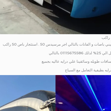
 الفانات بالتالي اجر مرسيدس 50 . استئجار باص 50 راكب
0 بالتالي
يه بطيفية التعامل مع السياح