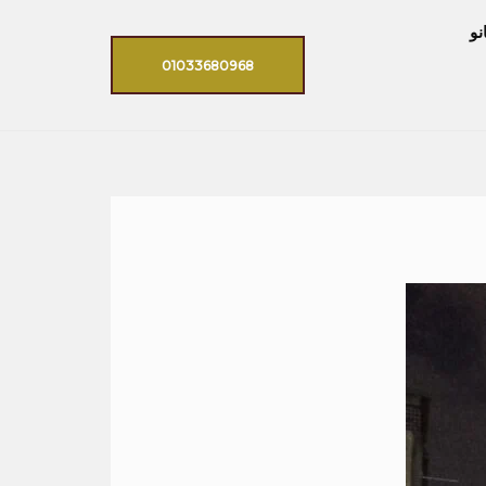
نو
01033680968