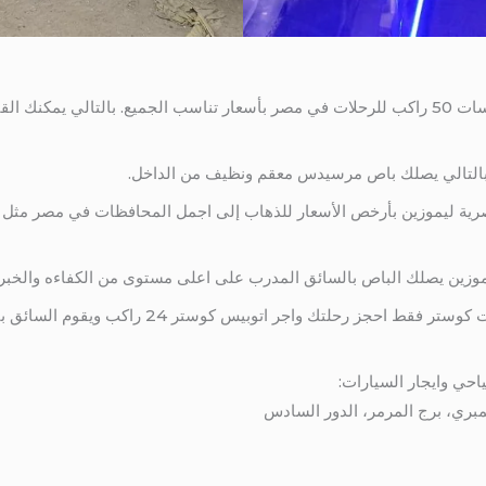
شركة المصرية ليموزين تقدم تأجير اتوبيسات 50 راكب للرحلات في مصر بأسعار تناسب الجميع. 
 بالتالي يصلك باص مرسيدس معقم ونظيف من الداخل.
د من شركةالمصرية ليموزين بأرخص الأسعار للذهاب إلى اجمل المحافظات في مصر مث
موزين يصلك الباص بالسائق المدرب على اعلى مستوى من الكفاءه والخبره
لا تفكر في الطريق عند استئجار اتوبيسات كوستر فقط 
احي وايجار السيارات: