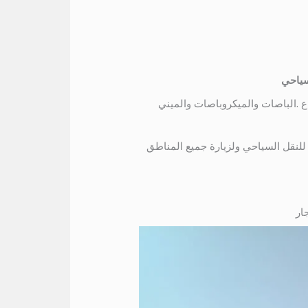
سياحي
يجار جميع انواع .الباصات والميكروباصات والميني
محافظه , لذلك باص مرسيدس 50 راكب .بالتالي ,مناسب للنقل السياحي ولزيارة جميع المناطق