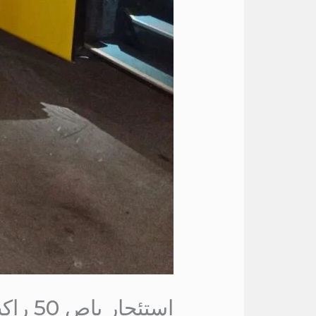
استئجار باص 50 راكب