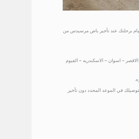
بالتالي يمكنك القيام برحلتك عند تأجير باص مرسيدس من
ل الاقصر – اسوان – الاسكندريه – الفيوم
.
احجز رحلتك واجر اتوبيس كوستر 24 راكب ويقوم السائق بتوصيلك في الموعد المحدد دون تأخير