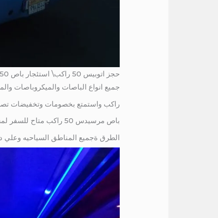
حجز اتوبيس 50 راكب\ استئجار باص 50 راكب
جميع انواع الباصات والميكروباصات والميني باصات و
راكب واستمتع بخصومات وتخفيضات تصل الي 25% لذلك 1115675586
باص مرسيدس 50 راكب متاح للسفر لمسافات طويله وسائقينا علي درايه عاليه بجميع
الطرق ةجميع المناطق السياحيه وعلي درا