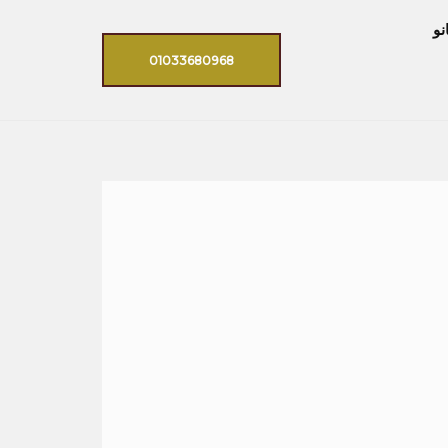
نو
01033680968