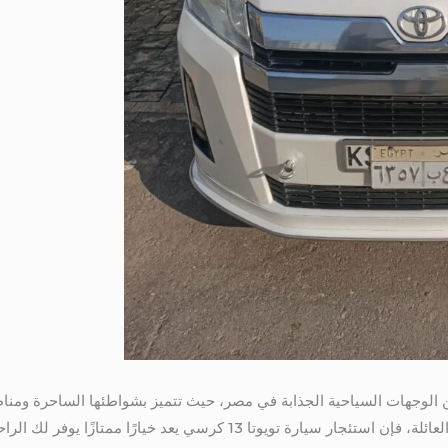
ع من الوجهات السياحية الجذابة في مصر، حيث تتميز بشواطئها الساحرة ومنا
 كرسي يعد خيارًا ممتازًا يوفر لك الراحة والمرونة. 01115675586