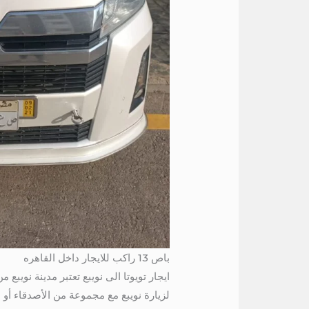
باص 13 راكب للايجار داخل القاهره
ايجار تويوتا الى نويبع تعتبر مدينة نويب
لزيارة نويبع مع مجموعة من الأصدقاء أو العائلة، فإن استئجار سيارة تويوتا 13