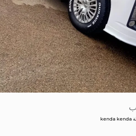
ب
ة
kenda kenda