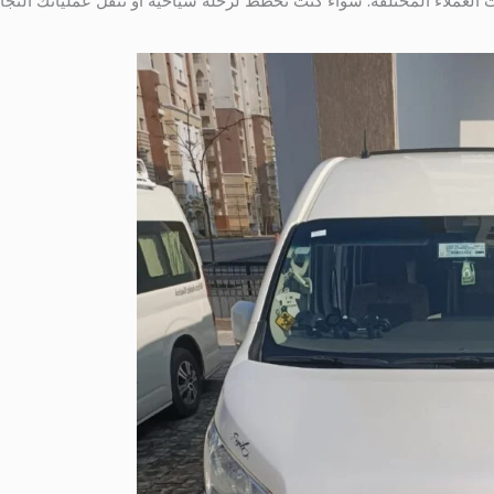
ات العملاء المختلفة. سواء كنت تخطط لرحلة سياحية أو تنقل عملياتك التج