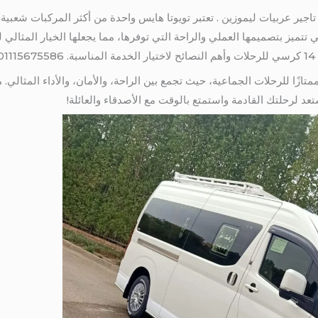
تئجار باص الى دهب 01115675586 . تاجير عربيات ليموزين . تعتبر تويوتا هايس واحدة من أكثر الم
ميز بتصميمها العملي والراحة التي توفرها، مما يجعلها الخيار المثالي لل
0
 هايس 14 كرسي خيارًا ممتازًا للرحلات الجماعية، حيث تجمع بين الراحة، والأمان، والأداء ا
تعد لرحلتك القادمة واستمتع بالوقت مع الأصدقاء والعائلة!