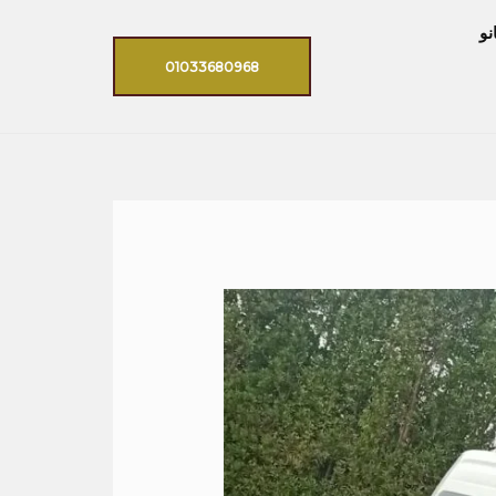
نو
01033680968