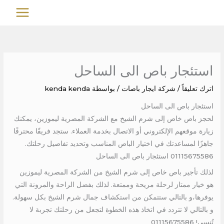
خطي
MAIN
لى
MENU
لمحتوى
استئجار باص الى الساحل
اترك تعليقاً
/
شركة ايجار باصات
/ بواسطة
kenda kenda
استئجار باص الى الساحل
لحجز باص خاص إلى شرم الشيخ مع الشركة المصرية ليموزين، يمكنك
زيارة موقعهم الإلكتروني أو الاتصال بخدمة العملاء. ستجد فريقًا محترفًا
جاهزًا لمساعدتك في اختيار الباص المناسب وتحديد تفاصيل رحلتك.
01115675586 استئجار باص الى الساحل
لذلك تأجير باص خاص إلى شرم الشيخ من الشركة المصرية ليموزين
هو خيار ممتاز لرحلة مريحة وممتعة. لذلك بفضل الراحة والمرونة التي
يوفرها،و بالتالي ستتمكن من استكشاف جمال شرم الشيخ بكل سهولة.
و بالتالي لا تتردد في اتخاذ هذه الخطوة لتجعل من رحلتك تجربة لا
تُنسى! 01115675586