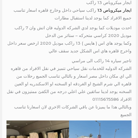
ايجار ميكروباص 13 راكب
ايجار ميكروباص 13
راكب سياحي داخل وخارج قاهره اسعار تناسب
جميع الافراد كما يوجد لدينا استقبال مطارات
احدث موديلات كما يوجد لدي الشركه الدوليه فان اتش وان 7 راكب
موديل 2020 كراسي متحركه – ستائر من الدخل
وكما يوجد هاي اس ( هايس ) 13 راكب موديل 2020 ارخص سعر داخل
واخرج قاهره هاي اس الشكل جديد سقف عالي
تاجير سياره 14 راكب الى مراسي
الشركه الدوليه للخدمات نقل سياحي تتميز في نقل الافراد من قاهره
الي اي مكان داخل مصر اسعار و بالتالي تناسب الجميع رحلات من
قاهره الي شرم الشيخ او الغردقه او السخنه او الاسكندريه او العين
السخنه يوجد لدينا سائقين علي اعلي درجه من الكفئ ممتيزون في نقل
الافراد 01115675586
وبالتالي هذا ما يميزنا عن باقي الشركات الاخري لان اسعارنا تناسب
الجميع