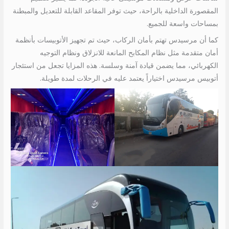
المقصورة الداخلية بالراحة، حيث توفر المقاعد القابلة للتعديل والمبطنة
بمساحات واسعة للجميع.
كما أن مرسيدس تهتم بأمان الركاب، حيث تم تجهيز الأتوبيسات بأنظمة
أمان متقدمة مثل نظام المكابح المانعة للانزلاق ونظام التوجيه
الكهربائي، مما يضمن قيادة آمنة وسلسة. هذه المزايا تجعل من استئجار
أتوبيس مرسيدس اختياراً يعتمد عليه في الرحلات لمدة طويلة.