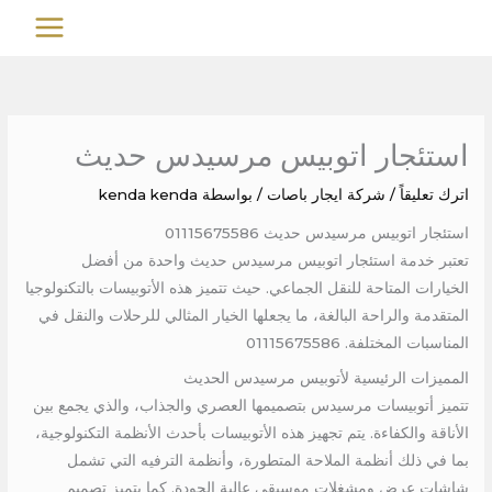
خطي
MAIN
لى
MENU
لمحتوى
استئجار اتوبيس مرسيدس حديث
اترك تعليقاً
/
شركة ايجار باصات
/ بواسطة
kenda kenda
استئجار اتوبيس مرسيدس حديث 01115675586
تعتبر خدمة استئجار اتوبيس مرسيدس حديث واحدة من أفضل
الخيارات المتاحة للنقل الجماعي. حيث تتميز هذه الأتوبيسات بالتكنولوجيا
المتقدمة والراحة البالغة، ما يجعلها الخيار المثالي للرحلات والنقل في
المناسبات المختلفة. 01115675586
المميزات الرئيسية لأتوبيس مرسيدس الحديث
تتميز أتوبيسات مرسيدس بتصميمها العصري والجذاب، والذي يجمع بين
الأناقة والكفاءة. يتم تجهيز هذه الأتوبيسات بأحدث الأنظمة التكنولوجية،
بما في ذلك أنظمة الملاحة المتطورة، وأنظمة الترفيه التي تشمل
شاشات عرض ومشغلات موسيقى عالية الجودة. كما يتميز تصميم