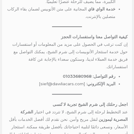
الكبيرة، مما يضيف للرحلة عنصرًا تعليميًا.
خدمة الواي فاي
المجانية على متن الأتوبيس لضمان بقاء الركاب
متصلين بالإنترنت.
كيفية التواصل معنا واستفسارات الحجز
إن كنت ترغب في الحصول على مزيد من المعلومات أو استفسارات
حول خدمة استئجار الأتوبيسات إلى شرم الشيخ، يمكنك التواصل مع
فريق خدمة العملاء لدينا، وسنكون سعداء بالإجابة عن كافة
استفساراتك.
رقم التواصل: 01033680968
البريد الإلكتروني:
[sief@dawliacars.com]
اجعل رحلتك إلى شرم الشيخ تجربة لا تُنسى
عند التخطيط لرحلة إلى شرم الشيخ، لا تتردد في اختيار
الشركة
المصرية ليموزين
لنقل مريح وآمن. نحن نقدم لك أفضل الخدمات بأقل
الأسعار، ونسعى دائمًا لتلبية احتياجاتك بأفضل طريقة ممكنة. استئجار