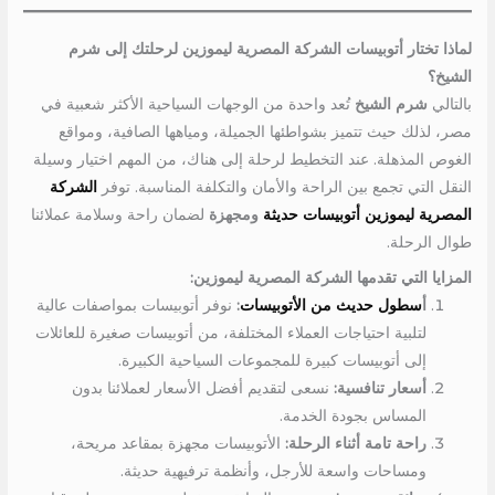
لماذا تختار أتوبيسات الشركة المصرية ليموزين لرحلتك إلى شرم
الشيخ؟
بالتالي
شرم الشيخ
تُعد واحدة من الوجهات السياحية الأكثر شعبية في
مصر، لذلك حيث تتميز بشواطئها الجميلة، ومياهها الصافية، ومواقع
الغوص المذهلة. عند التخطيط لرحلة إلى هناك، من المهم اختيار وسيلة
النقل التي تجمع بين الراحة والأمان والتكلفة المناسبة. توفر
الشركة
المصرية ليموزين أتوبيسات حديثة
ومجهزة
لضمان راحة وسلامة عملائنا
طوال الرحلة.
المزايا التي تقدمها الشركة المصرية ليموزين:
أ
سطول حديث من الأتوبيسات
:
نوفر أتوبيسات بمواصفات عالية
لتلبية احتياجات العملاء المختلفة، من أتوبيسات صغيرة للعائلات
إلى أتوبيسات كبيرة للمجموعات السياحية الكبيرة.
أسعار تنافسية:
نسعى لتقديم أفضل الأسعار لعملائنا بدون
المساس بجودة الخدمة.
راحة تامة أثناء الرحلة:
الأتوبيسات مجهزة بمقاعد مريحة،
ومساحات واسعة للأرجل، وأنظمة ترفيهية حديثة.