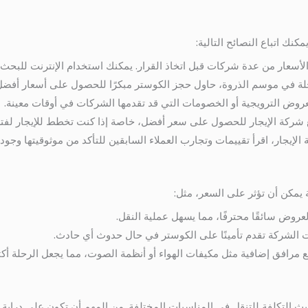
ك اتباع النصائح التالية:
 الأسعار من عدة شركات قبل اتخاذ القرار. يمكنك استخدام الإنترنت للبح
لة في موسم الذروة، حاول حجز الكوستر مبكرًا للحصول على أسعار أفضل
عروض الترويجية أو الخصومات التي قد تقدمها الشركات في أوقات معينة.
ع شركة الإيجار للحصول على سعر أفضل، خاصة إذا كنت تخطط للإيجار لفتر
 الإيجار، اقرأ تقييمات وتجارب العملاء السابقين للتأكد من موثوقيتها وجودت
يمكن أن تؤثر على السعر، مثل:
عروض سائقًا محترفًا، مما يسهل عملية النقل.
انت الشركة تقدم تأمينًا على الكوستر في حال حدوث أي حادث.
 مرافق إضافية مثل مكيفات الهواء أو أنظمة الصوت، مما يجعل الرحلة أكثر
ث التكلفة للتنقل في المناسبات المختلفة. من المهم أن تكون على دراية با