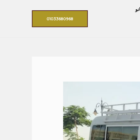
نو
01033680968