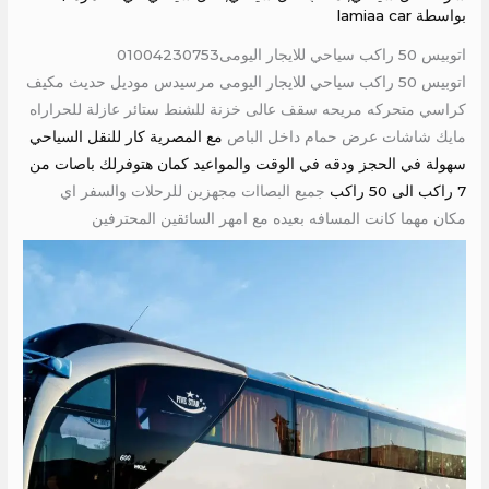
بواسطة
lamiaa car
اتوبيس 50 راكب سياحي للايجار اليومى01004230753
اتوبيس 50 راكب سياحي للايجار اليومى مرسيدس موديل حديث مكيف
كراسي متحركه مريحه سقف عالى خزنة للشنط ستائر عازلة للحراراه
مايك شاشات عرض حمام داخل الباص
مع المصرية كار للنقل السياحي
سهولة في الحجز ودقه في الوقت والمواعيد كمان هتوفرلك باصات من
7 راكب الى 50 راكب
جميع البصاات مجهزين للرحلات والسفر اي
مكان مهما كانت المسافه بعيده مع امهر السائقين المحترفين