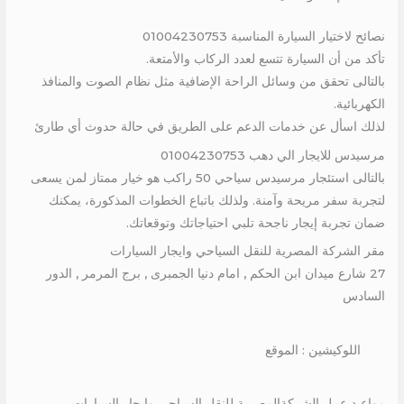
نصائح لاختيار السيارة المناسبة 01004230753
تأكد من أن السيارة تتسع لعدد الركاب والأمتعة.
بالتالى تحقق من وسائل الراحة الإضافية مثل نظام الصوت والمنافذ
الكهربائية.
لذلك اسأل عن خدمات الدعم على الطريق في حالة حدوث أي طارئ
مرسيدس للايجار الي دهب 01004230753
بالتالى استئجار مرسيدس سياحي 50 راكب هو خيار ممتاز لمن يسعى
لتجربة سفر مريحة وآمنة. ولذلك باتباع الخطوات المذكورة، يمكنك
ضمان تجربة إيجار ناجحة تلبي احتياجاتك وتوقعاتك.
مقر الشركة المصرية للنقل السياحي وايجار السيارات
27 شارع ميدان ابن الحكم , امام دنيا الجمبرى , برج المرمر , الدور
السادس
اللوكيشين : الموقع
مواعيد عمل الشركةالمصرية للنقل السياحي وايجار السيارات