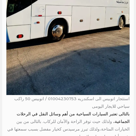
استئجار اتوبيس الى اسكندريه 01004230753 / اتوبيس 50 راكب
سياحي للايجار اليومى
بالتالى تعتبر السيارات السياحية من أهم وسائل النقل في الرحلات
الجماعية،
ولذلك حيث توفر الراحة والأمان للركاب. بالتالى من بين
الخيارات المتاحة،ولذلك تبرز مرسيدس كخيار مفضل بسبب سمعتها في