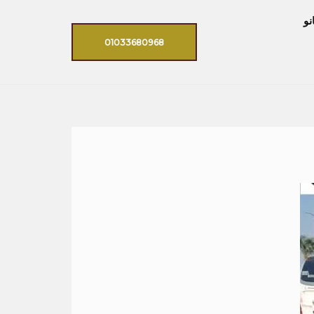
نو
01033680968