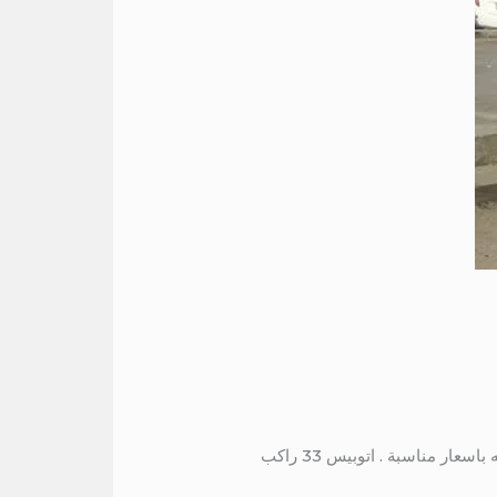
لذلك نوفر في شركة الدوليه كار ايجار اتوبيسات 50 فرد لرحلات الجامعات والمدارس كذلك داخل وخارج الاسكندريه باسعار مناسبة . اتوبيس 33 راكب