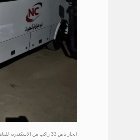
ايجار باص 33 راكب من الاسكندريه للقاهره 01027549624