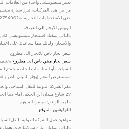
تعتبر ميتسوبيشي واحدة من العلامات الت
حتى الاستخدامات التجارية. 01027549624
اتوبيس للايجار الى الغردقة
با
والأسعار، ولذلك مما يساعدك على اختيار 
سعر ايجار باص للايجار الى مطروح
سعر ايجار ميني باص الى مطروح
بختلف 
سنستعرض أسعار إيجار الميني باص والعوا
مقر الشركة الدولية للنقل السياحي وايجا
27 شارع ميدان ابن الحكم، امام دنيا الجمبري، برج المرمر، الدور السادس
حلمية الزيتون، مصر، القاهرة.
اللوكيشين
:
الموقع
مواعيد عمل
الشركة الدولية للنقل السيا
بالتالي يمكنك زيارة شركتنا حيث
نعمل عل