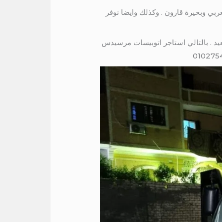
وادي الريان والريف العربي وبحيرة قارون . وكذلك وايضا نوفر
عيد . بالتالي استاجر اتوبيسات مرسيدس