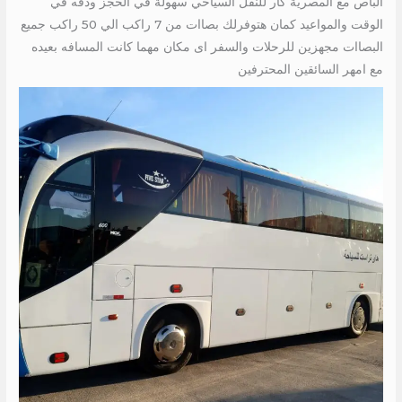
الباص مع المصرية كار للنقل السياحي سهولة في الحجز ودقه في
الوقت والمواعيد كمان هتوفرلك بصاات من 7 راكب الي 50 راكب جميع
البصاات مجهزين للرحلات والسفر اى مكان مهما كانت المسافه بعيده
مع امهر السائقين المحترفين