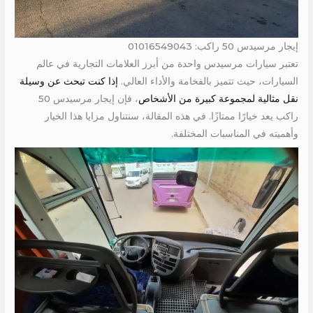
إيجار مرسيدس 50 راكب: 01016549043
تعتبر سيارات مرسيدس واحدة من أبرز العلامات التجارية في عالم
السيارات، حيث تتميز بالفخامة والأداء العالي.
إذا كنت تبحث عن وسيلة
نقل مثالية لمجموعة كبيرة من الأشخاص
، فإن إيجار مرسيدس 50
راكب يعد خيارًا ممتازًا. في هذه المقالة، سنتناول مزايا هذا الخيار
وأهميته في المناسبات المختلفة.