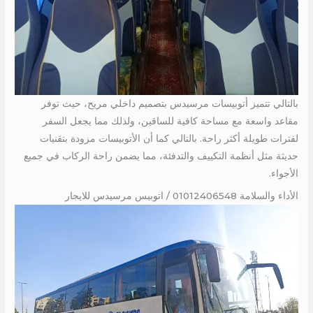
بالتالي تتميز أتوبيسات مرسيدس بتصميم داخلي مريح، حيث توفر
مقاعد واسعة مع مساحة كافية للساقين، ولذلك مما يجعل السفر
لفترات طويلة أكثر راحة. بالتالي كما أن الأتوبيسات مزودة بتقنيات
حديثة مثل أنظمة التكييف والتدفئة، مما يضمن راحة الركاب في جميع
الأجواء.
الأداء والسلامة 01012406548 / اتوبيس مرسيدس للايجار