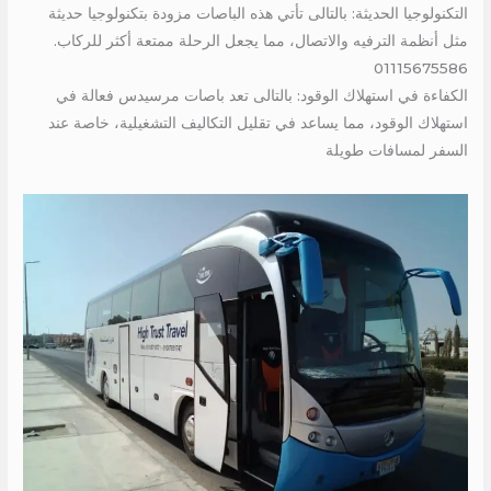
التكنولوجيا الحديثة: بالتالى تأتي هذه الباصات مزودة بتكنولوجيا حديثة
مثل أنظمة الترفيه والاتصال، مما يجعل الرحلة ممتعة أكثر للركاب.
01115675586
الكفاءة في استهلاك الوقود: بالتالى تعد باصات مرسيدس فعالة في
استهلاك الوقود، مما يساعد في تقليل التكاليف التشغيلية، خاصة عند
السفر لمسافات طويلة