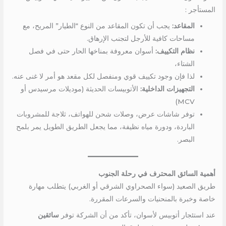
المستأجر :
المقاعد:
يجب أن تكون المقاعد من النوع “الطيار” المريح، مع
مساحات كافية للأرجل لتجنب الإرهاق.
نظام التكييف:
أسوان معروفة بمناخها الحار حتى في فصل
الشتاء،
لذا فإن وجود تكييف قوي ومنفصل لكل مقعد هو أمر لا غنى عنه.
التجهيزات الداخلية:
الأتوبيسات الحديثة (موديلات مرسيدس أو
MCV)
توفر شاشات عرض، وصلات شحن للهواتف، ثلاجة للمشروبات
الباردة، ودورة مياه نظيفة، مما يجعل الطريق الطويل يمر بلمح
البصر.
أهمية السائق المحترف في رحلة الجنوب
طريق الصعيد (سواء الصحراوي الشرقي أو الغربي) يتطلب مهارة
خاصة وخبرة بالمنحنيات والسرعات المقررة.
عند استئجار أتوبيس لأسوان، تأكد من أن الشركة توفر
سائقين