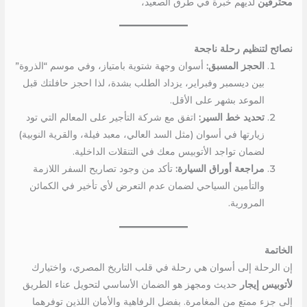
محترفين
لديهم خبرة في طرق الصعيد،
نصائح لتنظيم رحلة ناجحة
الحجز المسبق:
أسوان وجهة شتوية بامتياز، وفي موسم “الذروة”
بين ديسمبر وفبراير، يزداد الطلب بشدة، لذا احجز حافلتك قبل
الموعد بشهر على الأقل.
تحديد خط السير:
اتفق مع شركة التأجير على المعالم التي تود
زيارتها في أسوان (مثل السد العالي، معبد فيلة، والقرية النوبية)
لضمان تواجد الأتوبيس معك في التنقلات الداخلية.
مراجعة أوراق السيارة:
تأكد من وجود تصاريح السفر اللازمة
والتأمين السياحي لضمان عدم التعرض لأي تأخير في الكمائن
المرورية.
الخاتمة
إن الرحلة إلى أسوان هي رحلة في قلب التاريخ المصري، واختيارك
لأتوبيس إيجار
حديث ومجهز هو الضمان الأساسي لتحويل عناء الطريق
إلى جزء ممتع من المغامرة. بفضل الرفاهية والأمان اللذين توفرهما