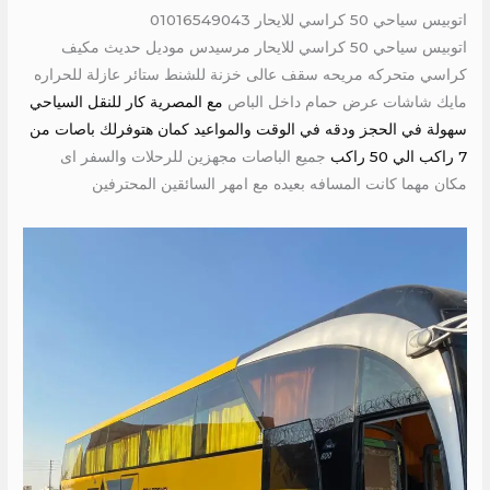
اتوبيس سياحي 50 كراسي للايحار 01016549043
اتوبيس سياحي 50 كراسي للايحار مرسيدس موديل حديث مكيف
كراسي متحركه مريحه سقف عالى خزنة للشنط ستائر عازلة للحراره
مايك شاشات عرض حمام داخل الباص
مع المصرية كار للنقل السياحي
سهولة في الحجز ودقه في الوقت والمواعيد كمان هتوفرلك باصات من
7 راكب الي 50 راكب
جميع الباصات مجهزين للرحلات والسفر اى
مكان مهما كانت المسافه بعيده مع امهر السائقين المحترفين