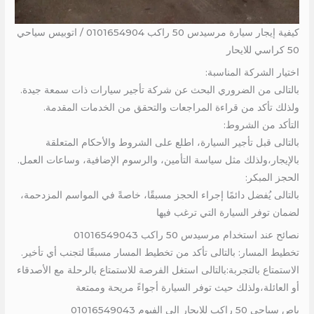
كيفية إيجار سيارة مرسيدس 50 راكب 0101654904 / اتوبيس سياحي
50 كراسي للايحار
اختيار الشركة المناسبة:
بالتالى من الضروري البحث عن شركة تأجير سيارات ذات سمعة جيدة.
ولذلك تأكد من قراءة المراجعات والتحقق من الخدمات المقدمة.
التأكد من الشروط:
بالتالى قبل تأجير السيارة، اطلع على الشروط والأحكام المتعلقة
بالإيجار،ولذلك مثل سياسة التأمين، والرسوم الإضافية، وساعات العمل.
الحجز المبكر:
بالتالى يُفضل دائمًا إجراء الحجز مسبقًا، خاصةً في المواسم المزدحمة،
لضمان توفر السيارة التي ترغب فيها
نصائح عند استخدام مرسيدس 50 راكب 01016549043
تخطيط المسار: بالتالى تأكد من تخطيط المسار مسبقًا لتجنب أي تأخير.
الاستمتاع بالتجربة:بالتالى استغل الفرصة للاستمتاع بالرحلة مع الأصدقاء
أو العائلة،ولذلك حيث توفر السيارة أجواءً مريحة وممتعة
باص سياحي 50 راكب للايجار الي الفيوم 01016549043