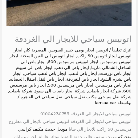
اتوبيس سياحي للايجار الي الغردقة
اترك تعليقاً
/
اتوببس ايجار يومي جسر السويس
,
المصرية كار
,
ايجار
اتوبيس
,
ايجار اتوبيس 50 راكب
,
ايجار اتوبيس الي العين السخنة
,
ايجار
اتوبيس مرسيدس
,
ايجار اتوبيس مرسيدس 600
,
ايجار باص الي
الساحل الشمالي مارينا
,
ايجار باص الي دهب
,
ايجار باص الي سيوة
,
ايجار باص تورست
,
ايجار باص لدهب
,
ايجار باص لدهب سياحي
,
ايجار
باص لشرم الشيخ
,
ايجار باص للغردقة
,
ايجار باص لنقل اطفال الحضانه
,
ايجار باص مرسيدس
,
ايجار باص مرسيدس 500
,
ايجار باص مرسيدس
600
,
شركة ايجار باصات
,
شركة ايجار باصات الي سيوة
,
شركة باصات
,
شركة نقل سياحي
,
مكتب نقل سياحي
,
نقل سياحي في القاهره
/
بواسطة
lamiaa car
اتوبيس سياحي للايجار الي الغردقة 01004230753
اتوبيس سياحي للايجار الي الغردقة اتوبيس سياحي للايجار الي مطروح
مرسيدس 50 راكب للايجار الي طابا
موديل حديث مكيف كراسي
متحركه
مريحه سقف عالى خزنة للشنط ستائر عازلة للحراره مايك