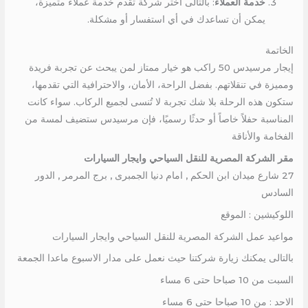
خدمة العملاء
: بالتالى اختر شركة تقدم خدمة عملاء متميزة،
يمكن أن تساعدك في أي استفسار أو مشكلة.
الخاتمة
إيجار مرسيدس 50 راكب هو خيار ممتاز لمن يبحث عن تجربة فريدة
ومميزة في تنقلاتهم. بفضل الراحة، الأمان، والاحترافية التي تقدمها،
ستكون هذه الرحلة بلا شك تجربة لا تُنسى لجميع الركاب. سواء كانت
المناسبة حفلاً خاصاً أو حدثًا رسميًا، فإن مرسيدس ستضيف لمسة من
الفخامة والأناقة
مقر الشركة المصرية للنقل السياحي وايجار السيارات
27 شارع ميدان ابن الحكم , امام دنيا الجمبرى , برج المرمر , الدور
السادس
اللوكيشين : الموقع
مواعيد عمل الشركة المصرية للنقل السياحي وايجار السيارات
بالتالى يمكنك زيارة شركتنا حيث نعمل على مدار الاسبوع ماعدا الجمعة
السبت من 10 صباحا حتى 6 مساء
الاحد : من 10 صباحا حتى 6 مساء