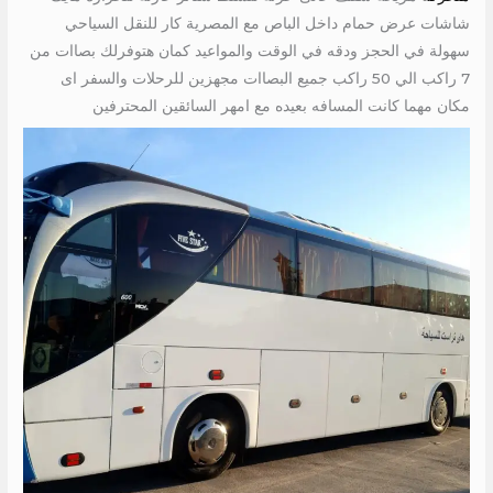
شاشات عرض حمام داخل الباص مع المصرية كار للنقل السياحي
سهولة في الحجز ودقه في الوقت والمواعيد كمان هتوفرلك بصاات من
7 راكب الي 50 راكب جميع البصاات مجهزين للرحلات والسفر اى
مكان مهما كانت المسافه بعيده مع امهر السائقين المحترفين