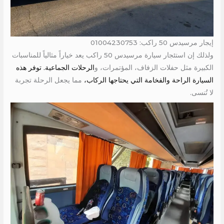
إيجار مرسيدس 50 راكب: 01004230753
ولذلك إن استئجار سيارة مرسيدس 50 راكب يعد خياراً مثالياً للمناسبات
الكبيرة مثل حفلات الزفاف، المؤتمرات، و
الرحلات الجماعية. توفر هذه
السيارة الراحة والفخامة التي يحتاجها الركاب،
مما يجعل الرحلة تجربة
لا تُنسى.