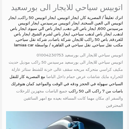
اتوبيس سياحي للايجار الى بورسعيد
اترك تعليقاً
/
المصرية كار
,
ايجار اتوبيس
,
ايجار اتوبيس 50 راكب
,
ايجار
اتوبيس الي العين السخنة
,
ايجار اتوبيس مرسيدس
,
ايجار اتوبيس
مرسيدس 600
,
ايجار باص الي دهب
,
ايجار باص الي سيوة
,
ايجار باص
لدهب
,
ايجار باص لدهب سياحي
,
ايجار باص لشرم الشيخ
,
ايجار باص
للغردقة
,
باص 50 راكب للايجار
,
شركة باصات
,
شركة نقل سياحي
,
مكتب نقل سياحي
,
نقل سياحي في القاهره
/ بواسطة
lamiaa car
اتوبيس سياحي للايجار الى بورسعيد 01004230753
اتوبيس سياحي للايجار الى بورسعيد مرسيدس 50 راكب موديل حديث
مكيف كراسي متحركه مريحه سقف عالى خزنة للشنط ستائر عازلة
للحراره مايك شاشات عرض حمام داخل الباصا
مع المصرية كار للنقل
السياحي سهولة في الحجز ودقه في الوقت والمواعيد كمان هتوفرلك
باصات من 7 راكب الى 50 راكب
جميع الباصات مجهزين للرحلات
والسفر اى مكان مهما كانت المسافه بعيده مع امهر السائقين
المحترفين