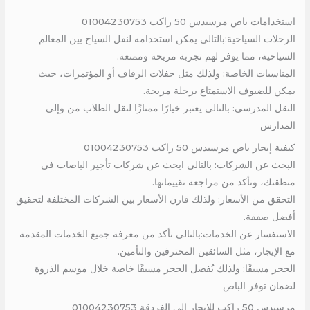
استخدامات باص مرسيدس 50 راكب 01004230753
الرحلات السياحية:بالتالى يمكن استخدامه لنقل السياح بين المعالم
السياحية، مما يوفر لهم تجربة مريحة وممتعة.
المناسبات الخاصة: ولذلك مثل حفلات الزفاف أو المؤتمرات، حيث
يمكن للضيوف الاستمتاع برحلة مريحة.
النقل المدرسي: بالتالى يعتبر خيارًا ممتازًا لنقل الطلاب من وإلى
المدارس
كيفية إيجار باص مرسيدس 50 راكب 01004230753
البحث عن الشركات: بالتالى ابحث عن شركات تأجير الباصات في
منطقتك، وتأكد من مراجعة تقييماتها.
التحقق من الأسعار: ولذلك قارن الأسعار بين الشركات المختلفة لتحقيق
أفضل صفقة.
الاستفسار عن الخدمات:بالتالى تأكد من معرفة جميع الخدمات المقدمة
مع الإيجار، مثل السائقين المحترفين والتأمين.
الحجز مسبقًا: ولذلك يُفضل الحجز مسبقًا خاصة خلال موسم الذروة
لضمان توفر الباص
مرسيدس 50 راكب للايجار الى الغردقة 01004230753