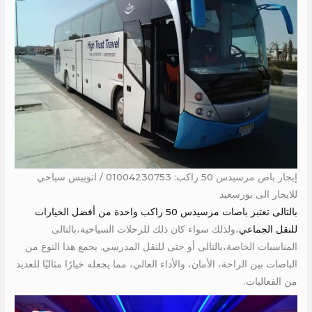
إيجار باص مرسيدس 50 راكب: 01004230753 / اتوبيس سياحي
للايجار الى بورسعيد
بالتالى تعتبر باصات مرسيدس 50 راكب واحدة من أفضل الخيارات
للنقل الجماعي
،ولذلك سواء كان ذلك للرحلات السياحية،بالتالى
المناسبات الخاصة،بالتالى أو حتى للنقل المدرسي. يجمع هذا النوع من
الباصات بين الراحة، الأمان، والأداء العالي، مما يجعله خيارًا مثاليًا للعديد
من الفعاليات.