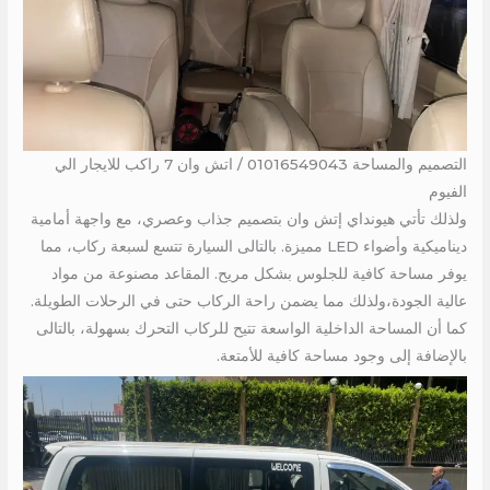
التصميم والمساحة 01016549043 / اتش وان 7 راكب للايجار الي
الفيوم
ولذلك تأتي هيونداي إتش وان بتصميم جذاب وعصري، مع واجهة أمامية
ديناميكية وأضواء LED مميزة. بالتالى السيارة تتسع لسبعة ركاب، مما
يوفر مساحة كافية للجلوس بشكل مريح. المقاعد مصنوعة من مواد
عالية الجودة،ولذلك مما يضمن راحة الركاب حتى في الرحلات الطويلة.
كما أن المساحة الداخلية الواسعة تتيح للركاب التحرك بسهولة، بالتالى
بالإضافة إلى وجود مساحة كافية للأمتعة.