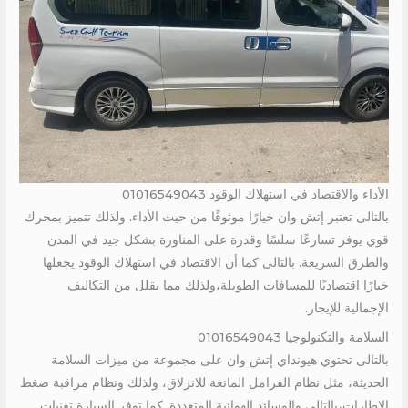
الأداء والاقتصاد في استهلاك الوقود 01016549043
بالتالى تعتبر إتش وان خيارًا موثوقًا من حيث الأداء. ولذلك تتميز بمحرك
قوي يوفر تسارعًا سلسًا وقدرة على المناورة بشكل جيد في المدن
والطرق السريعة. بالتالى كما أن الاقتصاد في استهلاك الوقود يجعلها
خيارًا اقتصاديًا للمسافات الطويلة،ولذلك مما يقلل من التكاليف
الإجمالية للإيجار.
السلامة والتكنولوجيا 01016549043
بالتالى تحتوي هيونداي إتش وان على مجموعة من ميزات السلامة
الحديثة، مثل نظام الفرامل المانعة للانزلاق، ولذلك ونظام مراقبة ضغط
الإطارات،بالتالى والوسائد الهوائية المتعددة. كما توفر السيارة تقنيات