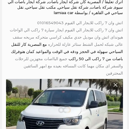
اترك تعليقاً
/
المصرية كار
,
شركة ايجار باصات
,
شركة ايجار باصات الي
سيوة
,
شركة باصات
,
شركة نقل سياحي
,
مكتب نقل سياحي
,
نقل
سياحي في القاهره
/ بواسطة
lamiaa car
اتش وان 7 راكب للايجار الي الفيوم 01016549043
اتش وان 7 راكب للايجار الي الفيوم ايجار سيارة 7 راكب الي الواحات
هيونداى اتش وان موديل حدي مكيف كراسي متحركه مريحه سقف
عالى شبكه لحمل الشنط ستائر عازلة للحراره
مع المصرية كار للنقل
السياحي سهولة في الحجز ودقه في الوقت والمواعيد كمان هتوفرلك
باصات من 7 راكب الى 50 راكب
جميع البااصات مجهزين للرحلات
والسفر اى مكان مهما كانت المسافه بعيده مع امهر السائقين
المحترفين