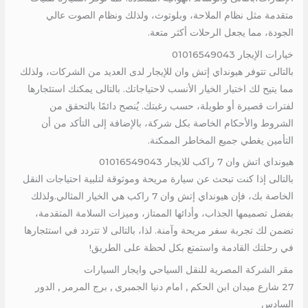
متقدمة مثل نظام الملاحة، وبلوتوث، ولذلك ونظام الصوت عالي
الجودة، مما يجعل الرحلات أكثر متعة.
خيارات الإيجار 01016549043
بالتالى تتوفر هيونداي إتش وان للإيجار لدى العديد من الشركات، ولذلك
مما يتيح لك اختيار الخيار الأنسب لاحتياجاتك. بالتالى يمكنك استئجارها
لفترات قصيرة أو طويلة، حسب رغبتك. يُنصح دائمًا بالتحقق من
الشروط والأحكام الخاصة بكل شركة، بالإضافة إلى التأكد من أن
التأمين يغطي جميع المخاطر الممكنة.
هيونداي اتش وان 7 راكب للايجار 01016549043
بالتالى إذا كنت تبحث عن سيارة مريحة وموثوقة لتلبية احتياجات النقل
الخاصة بك، فإن هيونداي إتش وان 7 راكب هي الخيار المثالي.ولذلك
بفضل تصميمها الجذاب، وأدائها الممتاز، وميزات السلامة المتقدمة،
تضمن لك تجربة سفر مريحة وآمنة. لذا، بالتالى لا تتردد في استئجارها
في رحلتك القادمة واستمتع بكل لحظة على الطريق!
مقر الشركة المصرية للنقل السياحي وايجار السيارات
27 شارع ميدان ابن الحكم , امام دنيا الجمبرى , برج المرمر , الدور
السادس