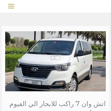
خطي
MAIN
لى
MENU
لمحتوى
اتش وان 7 راكب للايجار الي الفيوم