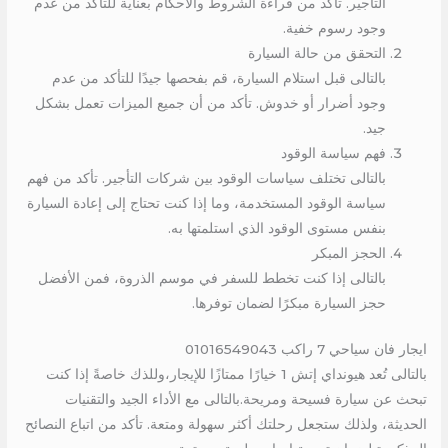
التأجير. تأكد من قراءة الشروط والأحكام بعناية للتأكد من عدم
وجود رسوم خفية.
التحقق من حالة السيارة
بالتالى قبل استلام السيارة، قم بفحصها جيدًا للتأكد من عدم
وجود أضرار أو خدوش. تأكد من أن جميع الميزات تعمل بشكل
جيد.
فهم سياسة الوقود
بالتالى تختلف سياسات الوقود بين شركات التأجير. تأكد من فهم
سياسة الوقود المستخدمة، وما إذا كنت تحتاج إلى إعادة السيارة
بنفس مستوى الوقود الذي استلمتها به.
الحجز المبكر
بالتالى إذا كنت تخطط للسفر في موسم الذروة، فمن الأفضل
حجز السيارة مبكرًا لضمان توفرها.
ايجار فان سياحي 7 راكب 01016549043
بالتالى تُعد هيونداي إتش 1 خيارًا ممتازًا للإيجار،وللذك خاصةً إذا كنت
تبحث عن سيارة فسيحة ومريحة.بالتالى مع الأداء الجيد والتقنيات
الحديثة، ولذلك ستجعل رحلتك أكثر سهولة ومتعة. تأكد من اتباع النصائح