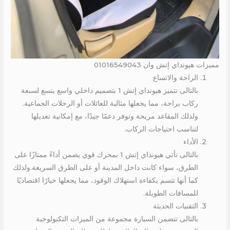
مميزات هيونداي إتش وان 01016549043
الراحة والاتساع
بالتالى تتميز هيونداي إتش 1 بتصميم داخلي واسع يتسع لسبعة
ركاب براحة، مما يجعلها مثالية للعائلات أو الرحلات الجماعية.
ولذلك المقاعد مريحة وتوفر دعمًا جيدًا، مع إمكانية تعديلها
لتناسب احتياجات الركاب.
الأداء
بالتالى تأتي هيونداي إتش 1 بمحرك قوي يضمن أداءً ممتازًا على
الطرق، سواء كانت داخل المدينة أو على الطرق السريعة.ولذلك
كما أنها تتسم بكفاءة استهلاك الوقود، مما يجعلها خيارًا اقتصاديًا
للمسافات الطويلة.
التقنيات الحديثة
بالتالى تتضمن السيارة مجموعة من الميزات التكنولوجية