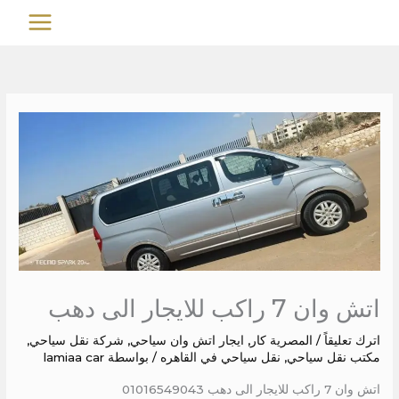
خطي
MAIN
لى
MENU
لمحتوى
اتش وان 7 راكب للايجار الى دهب
اترك تعليقاً
/
المصرية كار
,
ايجار اتش وان سياحي
,
شركة نقل سياحي
,
مكتب نقل سياحي
,
نقل سياحي في القاهره
/ بواسطة
lamiaa car
اتش وان 7 راكب للايجار الى دهب 01016549043