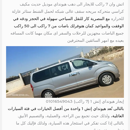
اتش وان 7 راكب للايجار الى دهب هيونداي موديل حديث مكيف
كراسي متحركه مريحه سقف عالى شبكه لحمل الشنط ستائر عازلة
للحراره
مع المصرية كار للنقل السياحي سهولة في الحجز ودقه في
الوفقت والمواعيد كمان هتوفرلك باصات من 7 راكب الى 50 راكب
جميع الباصات مجهزين للرحلات والسفر اى مكان مهما كانت المسافه
بعيده مع امهر السائقين المحترفين
إيجار هيونداي إتش 1 (7 راكب) 01016549043
بالتالى تُعد هيونداي إتش 1 واحدة من أفضل الخيارات في فئة السيارات
العائلية،
ولذلك حيث تجمع بين الراحة، والعملية، والتصميم الأنيق.
بالتالى إذا كنت تفكر في استئجار هذه السيارة، ولذلك فإليك كل ما