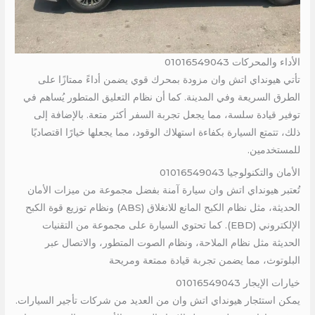
الأداء والمحركات 01016549043
تأتي هيونداي اتش وان مزودة بمحرك قوي يضمن أداءً ممتازًا على
الطرق السريعة وفي المدينة. كما أن نظام التعليق المتطور يُساهم في
توفير قيادة سلسة، مما يجعل تجربة السفر أكثر متعة. بالإضافة إلى
ذلك، تتمتع السيارة بكفاءة استهلاك الوقود، مما يجعلها خيارًا اقتصاديًا
للمستخدمين.
الأمان والتكنولوجيا 01016549043
تُعتبر هيونداي اتش وان سيارة آمنة بفضل مجموعة من ميزات الأمان
الحديثة، مثل نظام الكبح المانع للانغلاق (ABS) ونظام توزيع قوة الكبح
الإلكتروني (EBD). كما تحتوي السيارة على مجموعة من التقنيات
الحديثة مثل نظام الملاحة، ونظام الصوت المتطور، والاتصال عبر
البلوتوث، مما يضمن تجربة قيادة ممتعة ومريحة
خيارات الإيجار 01016549043
يمكن استئجار هيونداي اتش وان من العديد من شركات تأجير السيارات.