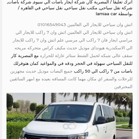
اترك تعليقاً
/
المصرية كار
,
شركة ايجار باصات الي سيوة
,
شركة باصات
,
شركة نقل سياحي
,
مكتب نقل سياحي
,
نقل سياحي في القاهره
/
بواسطة
lamiaa car
اتش وان سياحي للايجار الي العالمين 01016549043
اتش وان سياحي للايجار الي العالمين اتش وان 7 راكب للايجار الي
مراسي ايجار فان 7 راكب الي مرسي علم اتش وان 7 راكب للايجار
الي الاسكندرية هيونداى موديل حديث مكيف كراس متحركه مريحه
سقف عالى شبكه لحمل الشنط ستائر عازلة للحراره
مع المصرية كار
للنقل السياحي سهولة في الحجز ودقه في والمواعيد كمان هتوفرلك
باصات من 7 راكب الي 50 راكب
جميع البصات موديل حديث مجهزين
للرحلات والسفر اي مكان مهما كانت المسافه بعيده مع امهر السائقين
المحترفين