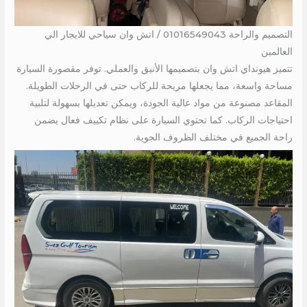
التصميم والراحة 01016549043 / اتش وان سياحي للايجار الي
العالمين
تتميز هيونداي اتش وان بتصميمها الأنيق والعملي. توفر مقصورة السيارة
مساحة واسعة، مما يجعلها مريحة للركاب حتى في الرحلات الطويلة.
المقاعد مصنوعة من مواد عالية الجودة، ويمكن تعديلها بسهولة لتلبية
احتياجات الركاب. كما تحتوي السيارة على نظام تكييف فعال يضمن
راحة الجميع في مختلف الظروف الجوية.