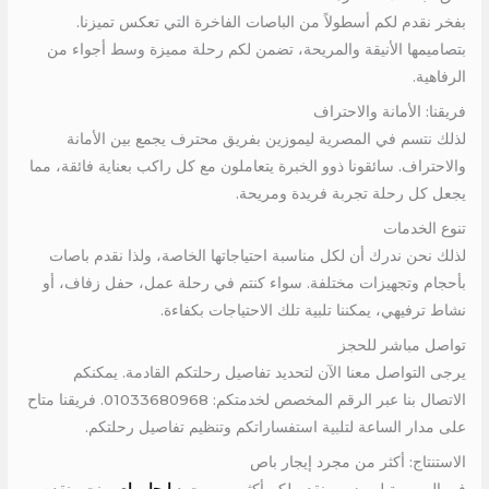
بفخر نقدم لكم أسطولاً من الباصات الفاخرة التي تعكس تميزنا.
بتصاميمها الأنيقة والمريحة، تضمن لكم رحلة مميزة وسط أجواء من
الرفاهية.
فريقنا: الأمانة والاحتراف
لذلك نتسم في المصرية ليموزين بفريق محترف يجمع بين الأمانة
والاحتراف. سائقونا ذوو الخبرة يتعاملون مع كل راكب بعناية فائقة، مما
يجعل كل رحلة تجربة فريدة ومريحة.
تنوع الخدمات
لذلك نحن ندرك أن لكل مناسبة احتياجاتها الخاصة، ولذا نقدم باصات
بأحجام وتجهيزات مختلفة. سواء كنتم في رحلة عمل، حفل زفاف، أو
نشاط ترفيهي، يمكننا تلبية تلك الاحتياجات بكفاءة.
تواصل مباشر للحجز
يرجى التواصل معنا الآن لتحديد تفاصيل رحلتكم القادمة. يمكنكم
الاتصال بنا عبر الرقم المخصص لخدمتكم: 01033680968. فريقنا متاح
على مدار الساعة لتلبية استفساراتكم وتنظيم تفاصيل رحلتكم.
الاستنتاج: أكثر من مجرد إيجار باص
في المصرية ليموزين، نقدم لكم أكثر من مجرد
إيجار باص
. نحن نقدم