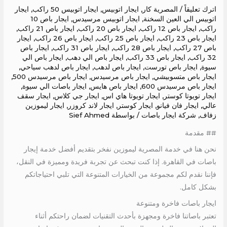
اترك تعليقاً
/
المصرية كار
,
ايجار اتوبيس
,
ايجار اتوبيس 50 راكب
,
ايجار
اتوبيس الي العين السخنة
,
ايجار اتوبيس مرسيدس
,
ايجار باص 10
راكب
,
ايجار باص 12 راكب
,
ايجار باص 20 راكب
,
ايجار باص 21 راكب
,
ايجار باص 23 راكب
,
ايجار باص 25 راكب
,
ايجار باص 26 راكب
,
ايجار
باص 27 راكب
,
ايجار باص 28 راكب
,
ايجار باص 31 راكب
,
ايجار باص
32 راكب
,
ايجار باص 33 راكب
,
ايجار باص الي دهب
,
ايجار باص الي
سيوة
,
ايجار باص تورست
,
ايجار باص لدهب
,
ايجار باص لدهب سياحي
,
ايجار باص متسوبيشي
,
ايجار باص مرسيدس
,
ايجار باص مرسيدس 500
,
ايجار باص مرسيدس 600
,
ايجار باص هايس
,
ايجار باصات الي سيوة
,
ايجار تويوتا كوستر
,
ايجار تويوتا هاي اس
,
ايجار جي كلاس
,
ايجار سقف
عالي
,
ايجار فان فيانو
,
ايجار كوستر
,
ايجار لاند كروزر
,
ايجار ليموزين
زفاف
,
شركة ايجار باصات
/ بواسطة
Sief Ahmed
## مقدمة
نحن هنا في خدمة المصرية ليموزين نفخر بتقديم أفضل خدمة إيجار
باصات في القاهرة. إذا كنت تبحث عن تجربة فريدة ومميزة في النقل،
فإننا نقدم لكم مجموعة من الخيارات المتنوعة التي تلبي احتياجاتكم
بشكل كامل.
ايجار باصات فاخرة ومتنوعة
تعتبر باصاتنا فاخرة ومجهزة بأحدث التقنيات لضمان راحتكم أثناء