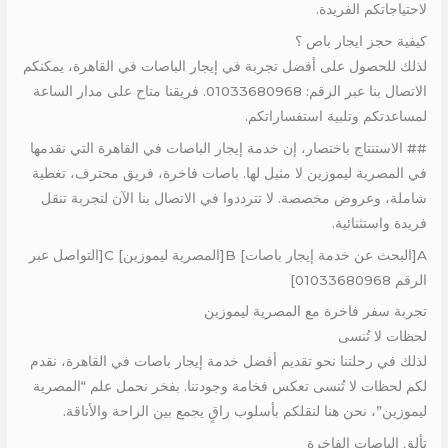
لاحتياجاتكم الفريدة.
كيفية حجز ايجار باص ؟
لذلك للحصول على أفضل تجربة في إيجار الباصات في القاهرة، يمكنكم
الاتصال بنا عبر الرقم: 01033680968. فريقنا متاح على مدار الساعة
لمساعدتكم وتلبية استفساراتكم.
## الاستنتاج باختصار، إن خدمة إيجار الباصات في القاهرة التي نقدمها
في المصرية ليموزين لا مثيل لها. باصات فاخرة، فريق محترف، تغطية
شاملة، وعروض مخصصة. لا تترددوا في الاتصال بنا الآن لتجربة تنقل
فريدة واستثنائية.
A[البحث عن خدمة إيجار باصات] B[المصرية ليموزين] C[التواصل عبر
الرقم 01033680968]
تجربة سفر فاخرة مع المصرية ليموزين
لحظات لا تُنسى
لذلك في رحلتنا نحو تقديم أفضل خدمة إيجار باصات في القاهرة، نقدم
لكم لحظات لا تُنسى تعكس فخامة وجودتنا. بفخر نحمل علم “المصرية
ليموزين”، نحن هنا لنقلكم بأسلوب راقٍ يجمع بين الراحة والأناقة.
تألق الباصات الفاخرة