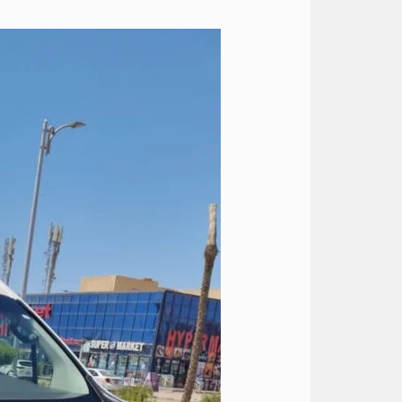
ايجار
تويوتا
هايس
الى
العين
السخنه