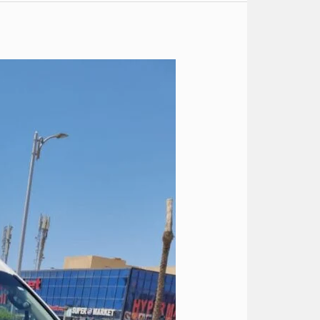
ايجار
تويوتا
14
كرسي
الى
راس
سدر