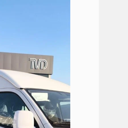
تويوتا
الى
الساحل
مارينا
5