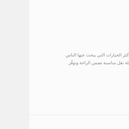
الساحل مارينا 5 01067451866 ايجار تويوتا الى الساحل مارينا 5 تعتبر رحلة الساحل مارينا 5 من أكثر الخيارات التي يبحث عنها الناس
لة نقل مناسبة تضمن الراحة وتوفّر