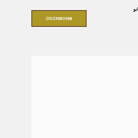
نو
01033680968