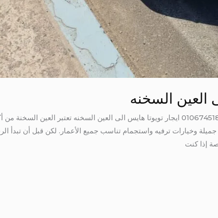
ى العين السخنه
ايجار تويوتا هايس الى العين السخنه 01067451866 ايجار تويوتا هايس الى العين السخنه تعتبر
ميلة وخيارات ترفيه واستجمام تناسب جميع الأعمار. لكن قبل أن تبدأ الرحل
صة إذا كنت