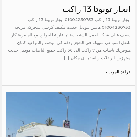
ايجار تويوتا 13 راكب
ايجار تويوتا 13 راكب 01004230753 ايجار تويوتا 13 راكب
01004230753 هايس موديل حديث مكيف كرسي متحركه مريحه
سقف عالى شبكه لحمل الشنط ستائر عازلة للحراره مع المصرية كار
للنقل السياحي سهولة في الحجز ودقه في الوقت والمواعيد كمان
هتوفرلك باصات من 7 راكب الى 50 راكب جميع الباصات موديل حديث
مجهزين للرحلات والسفر اى مكان […]
قراءة المزيد »
هايس
للايجار
الى
الاسماعيلية