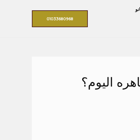
نو
01033680968
هره اليوم؟