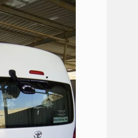
يكون
اقل
سعر
ايجار
تويوتا
هاي
اس
في
القاهره
اليوم؟