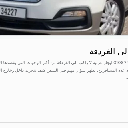
ايجار عربيه 7 راكب الى الغردقة 01067451866 ايجار عربيه 7 راكب الى الغردقة من أك
زايد عدد المسافرين، يظهر سؤال مهم قبل السفر: كيف نتحرك داخل وخارج ا