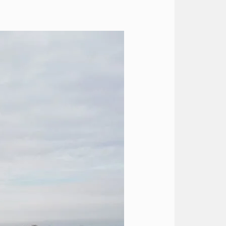
ايجار
هيونداي
الى
المطار