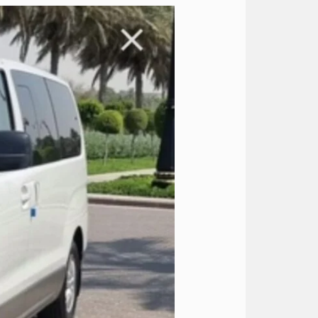
ايجار
عربيه
7
راكب
الى
الغردقة