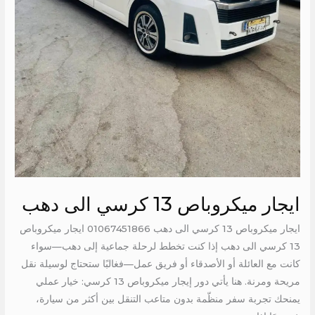
ايجار ميكروباص 13 كرسي الى دهب
ايجار ميكروباص 13 كرسي الى دهب 01067451866 ايجار ميكروباص
13 كرسي الى دهب إذا كنت تخطط لرحلة جماعية إلى دهب—سواء
كانت مع العائلة أو الأصدقاء أو فريق عمل—فغالبًا ستحتاج لوسيلة نقل
مريحة ومرنة. هنا يأتي دور إيجار ميكروباص 13 كرسي: خيار عملي
يمنحك تجربة سفر منظّمة بدون متاعب التنقل بين أكثر من سيارة،