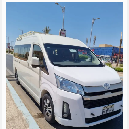
ايجار
تويوتا
هايس
الى
العين
السخنه