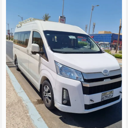
14
كرسي
الى
راس
سدر