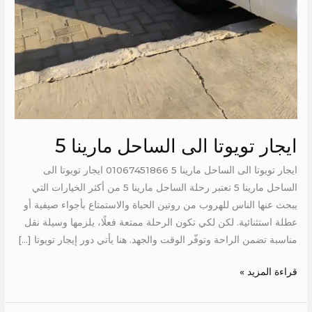
ايجار تويوتا الى الساحل مارينا 5
ايجار تويوتا الى الساحل مارينا 5 01067451866 ايجار تويوتا الى
الساحل مارينا 5 تعتبر رحلة الساحل مارينا 5 من أكثر الخيارات التي
يبحث عنها الناس للهروب من روتين الحياة والاستمتاع بأجواء صيفية أو
عطلة استثنائية. لكن لكي تكون الرحلة ممتعة فعلًا، يلزمها وسيلة نقل
مناسبة تضمن الراحة وتوفّر الوقت والجهد. هنا يأتي دور إيجار تويوتا […]
قراءة المزيد »