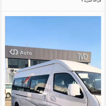
قراءة المزيد »
سعر
ايجار
ميكروباص
الى
مرسى
علم