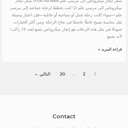
سعر ايجار ميكروباص الى مرسى علم 01067451866 سعر ايجار
ميكروباص الى مرسى علم اذا كنت تخطط لرحلة جماعية إلى مرسى
علم—سواء كانت رحلة عمل أو سياحية أو عائلية—فإن اختيار وسيلة
نقل مناسبة يصبح عاملًا حاسمًا في نجاح الرحلة. ومن أكثر الخيارات
شيوعًا في مثل هذه الرحلات هو إيجار ميكروباص يتسع لعدد 13 راكب؛
لأنه يجمع
قراءة المزيد »
1
2
…
20
التالي
←
Contact