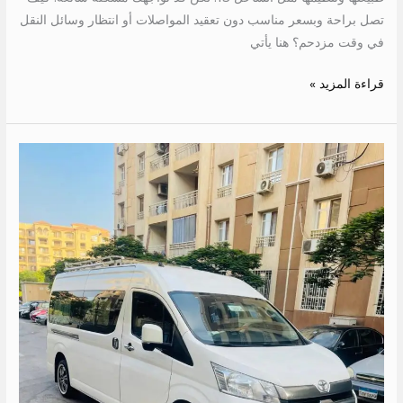
تصل براحة وبسعر مناسب دون تعقيد المواصلات أو انتظار وسائل النقل
في وقت مزدحم؟ هنا يأتي
قراءة المزيد »
ايجار
ميكروباص
13
كرسي
الى
دهب