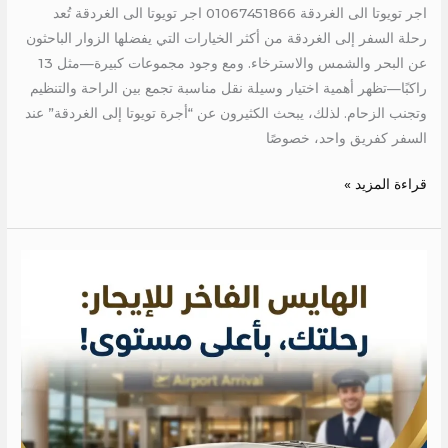
اجر تويوتا الى الغردقة 01067451866 اجر تويوتا الى الغردقة تُعد
رحلة السفر إلى الغردقة من أكثر الخيارات التي يفضلها الزوار الباحثون
عن البحر والشمس والاسترخاء. ومع وجود مجموعات كبيرة—مثل 13
راكبًا—تظهر أهمية اختيار وسيلة نقل مناسبة تجمع بين الراحة والتنظيم
وتجنب الزحام. لذلك، يبحث الكثيرون عن “أجرة تويوتا إلى الغردقة” عند
السفر كفريق واحد، خصوصًا
قراءة المزيد »
ايجار
عربيه
بالسائق
للمطار