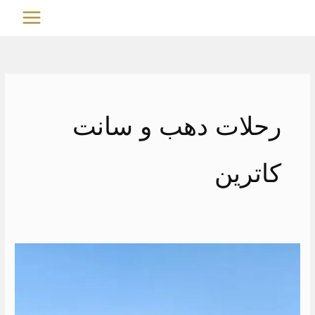
خطي
MAIN
لى
MENU
لمحتوى
رحلات دهب و سانت
كاترين
ايجار
تويوتا
الى
الساحل