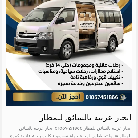
ايجار عربيه بالسائق للمطار
ايجار عربيه بالسائق للمطار 01067451866 ايجار عربيه بالسائق
للمطار عندما تخططون لرحلة جماعية—سواء كانت رحلة عائلية كبيرة