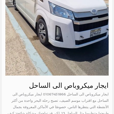
ايجار ميكروباص الى الساحل
ايجار ميكروباص الى الساحل 01067451866 ايجار ميكروباص الى
الساحل مع اقتراب موسم الصيف، تصبح رحلة البحر واحدة من أكثر
الأنشطة التي ينتظرها الناس، خصوصًا في الأماكن المعروفة بجمال
طبيعتها وتنظيمها مثل الساحل 13. لكن قد تواجهك مشكلة شائعة: كيف