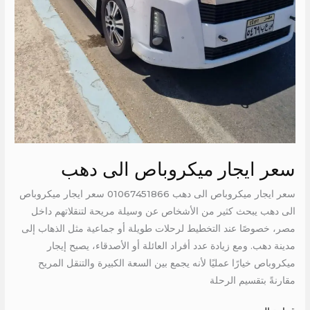
سعر ايجار ميكروباص الى دهب
سعر ايجار ميكروباص الى دهب 01067451866 سعر ايجار ميكروباص
الى دهب يبحث كثير من الأشخاص عن وسيلة مريحة لتنقلاتهم داخل
مصر، خصوصًا عند التخطيط لرحلات طويلة أو جماعية مثل الذهاب إلى
مدينة دهب. ومع زيادة عدد أفراد العائلة أو الأصدقاء، يصبح إيجار
ميكروباص خيارًا عمليًا لأنه يجمع بين السعة الكبيرة والتنقل المريح
مقارنةً بتقسيم الرحلة