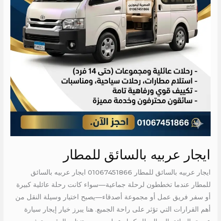
ايجار عربيه بالسائق للمطار
ايجار عربيه بالسائق للمطار 01067451866 ايجار عربيه بالسائق
للمطار عندما تخططون لرحلة جماعية—سواء كانت رحلة عائلية كبيرة
أو سفر فريق عمل أو مجموعة أصدقاء—يصبح اختيار وسيلة النقل من
أهم القرارات التي تؤثر على راحة الجميع. هنا يبرز خيار إيجار سيارة