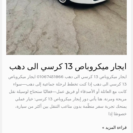
ايجار ميكروباص 13 كرسي الى دهب
ايجار ميكروباص 13 كرسي الى دهب 01067451866 ايجار ميكروباص
13 كرسي الى دهب إذا كنت تخطط لرحلة جماعية إلى دهب—سواء
كانت مع العائلة أو الأصدقاء أو فريق عمل—فغالبًا ستحتاج لوسيلة نقل
مريحة ومرنة. هنا يأتي دور إيجار ميكروباص 13 كرسي: خيار عملي
يمنحك تجربة سفر منظّمة بدون متاعب التنقل بين أكثر من سيارة،
خصوصًا إذا
قراءة المزيد »