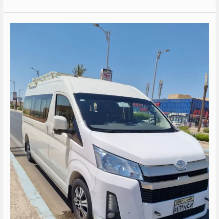
سعر
ايجار
ميكروباص
الى
دهب