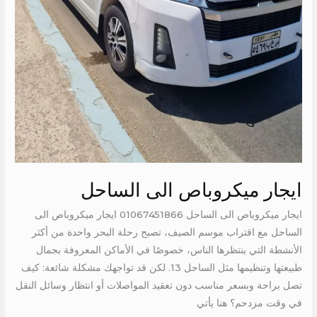
ايجار ميكروباص الى الساحل
ايجار ميكروباص الى الساحل 01067451866 ايجار ميكروباص الى
الساحل مع اقتراب موسم الصيف، تصبح رحلة البحر واحدة من أكثر
الأنشطة التي ينتظرها الناس، خصوصًا في الأماكن المعروفة بجمال
طبيعتها وتنظيمها مثل الساحل 13. لكن قد تواجهك مشكلة شائعة: كيف
تصل براحة وبسعر مناسب دون تعقيد المواصلات أو انتظار وسائل النقل
في وقت مزدحم؟ هنا يأتي