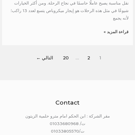
نقل مناسبة يصبح عاملًا حاسمًا في نجاح الرحلة. ومن أكثر الخيارات
شيوعًا في مثل هذه الرحلات هو إيجار ميكروباص يتسع لعدد 13 راكب؛
لأنه يجمع
قراءة المزيد »
1
2
…
20
التالي
←
Contact
مقر الشركة : ابن الحكم امام مترو حلمية الزيتون
ت/ 01033680968
ت/01033805570