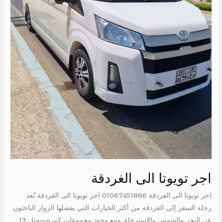
اجر تويوتا الى الغردقة
اجر تويوتا الى الغردقة 01067451866 اجر تويوتا الى الغردقة تُعد
رحلة السفر إلى الغردقة من أكثر الخيارات التي يفضلها الزوار الباحثون
عن البحر والشمس والاسترخاء. ومع وجود مجموعات كبيرة—مثل 13