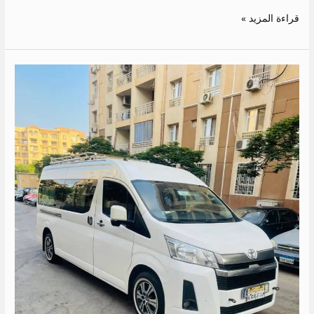
قراءة المزيد »
ايجار
ميكروباص
13
كرسي
الى
دهب