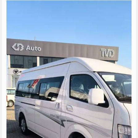
سعر
ايجار
ميكروباص
الى
مرسى
علم