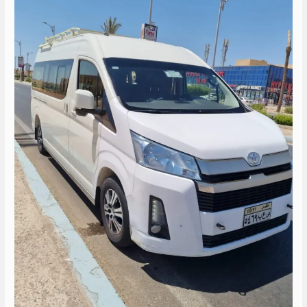
هايس
الى
العين
السخنه