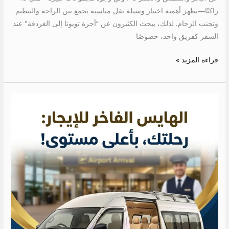
راكبًا—تظهر أهمية اختيار وسيلة نقل مناسبة تجمع بين الراحة والتنظيم
وتجنب الزحام. لذلك، يبحث الكثيرون عن “أجرة تويوتا إلى الغردقة” عند
السفر كفريق واحد، خصوصًا
قراءة المزيد »
ايجار
عربيه
بالسائق
للمطار