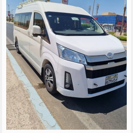
الى
راس
سدر