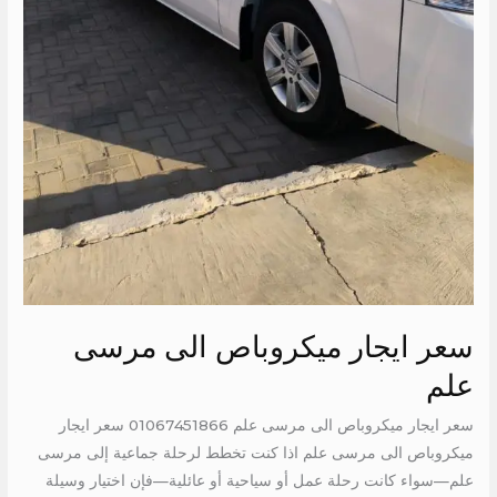
سعر ايجار ميكروباص الى مرسى
علم
سعر ايجار ميكروباص الى مرسى علم 01067451866 سعر ايجار
ميكروباص الى مرسى علم اذا كنت تخطط لرحلة جماعية إلى مرسى
علم—سواء كانت رحلة عمل أو سياحية أو عائلية—فإن اختيار وسيلة