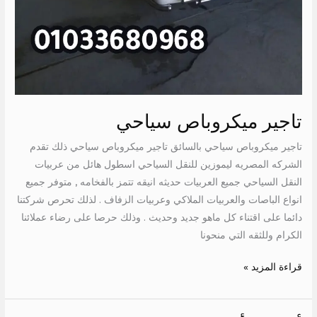
تاجير ميكروباص سياحي
تاجير ميكروباص سياحي بالسائق تاجير ميكروباص سياحي ذلك تقدم
الشركه المصريه ليموزين للنقل السياحي اسطول هائل من عربيات
النقل السياحي جميع العربيات حديثه انيقه تتمز بالفخامه , متوفر جميع
انواع الباصات والعربيات الملاكي وعربيات الزفاف . لذلك تحرص شركتنا
دائما على اقتناء كل ماهو جديد وحديث . وذلك حرصا على رضاء عملائنا
الكرام وللثقه التي منحونا
قراءة المزيد »