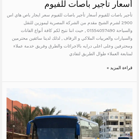
أسعار تأجير باصات للفيوم
أسعار
تأجير
تأجير باصات للفيوم أسعار تأجير باصات للفيوم سعر ايجار باص هاي اس
باصات
2900 لشرم الشيخ مقدم من الشركة المصرية ليموزين للنقل
للفيوم
والسياحة 01554057490 , حيث اننا نتيح لكم كافة أنواع الفانات
والسيارات والعربيات الملاكي و الزفاف , لذلك لدينا سائقين محترمين
ومحترفين وعلى اعلى درايه بالاجرائات والطرق وفريق خدمة عملاء
لمتابعة العملاء طوال الطريق لتفادي
قراءة المزيد »
ايجار
باص
2020