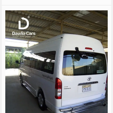
تاجير
ميكروباص
سياحي