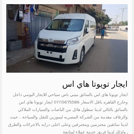
ايجار
تويوتا
هاي
اس
ايجار تويوتا هاي اس
ايجار تويوتا هاي اس بالسائق ميني باص سياحي للايجار اليومي داخل
وخارج القاهره باقل الاسعار 01115675586 ايجار تويوتا هاي اس
بالسائق بالتالي لدينا سطول هائل من الباصات والسيارات الملاكي
والزفاف مقدمة من الشركة المصريه ليموزين للنقل والسياحة .. حيث
لدينا سائقين محترمين ومحترفين وعلى اعلى درايه بالاجرائات والطرق
, ولذلك لدينا فريق خدمة عملاء لمتابعة