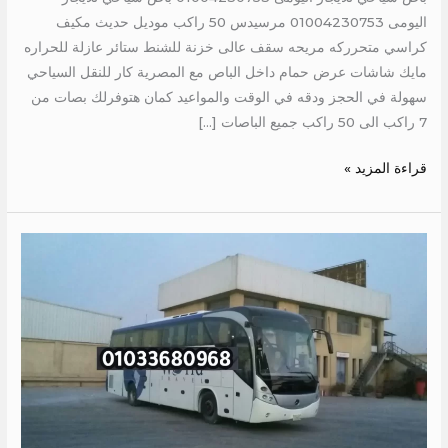
اليومى 01004230753 مرسيدس 50 راكب موديل حديث مكيف
كراسي متحرركه مريحه سقف عالى خزنة للشنط ستائر عازلة للحراره
مايك شاشات عرض حمام داخل الباص مع المصرية كار للنقل السياحي
سهولة في الحجز ودقه في الوقت والمواعيد كمان هتوفرلك بصات من
7 راكب الى 50 راكب جميع الباصات […]
قراءة المزيد »
ايجار
اتوبيس
الي
سانت
كاترين