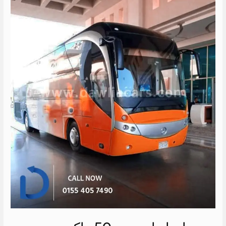
اتوبيس
50
راكب