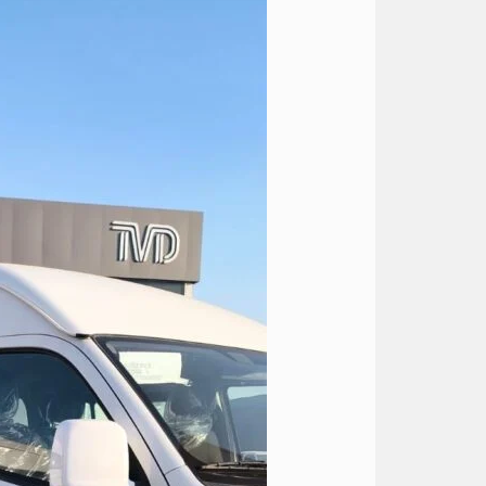
تويوتا
الى
الساحل
مارينا
5