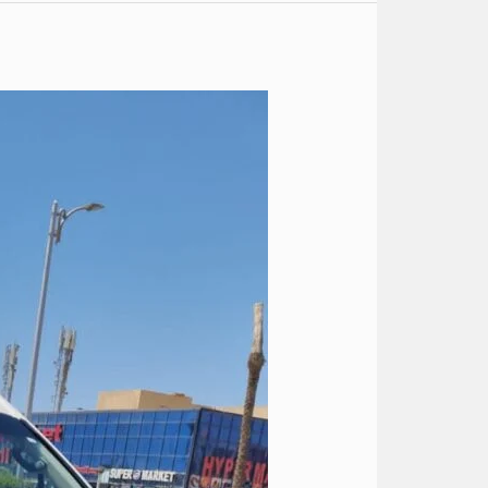
ايجار
تويوتا
14
كرسي
الى
راس
سدر