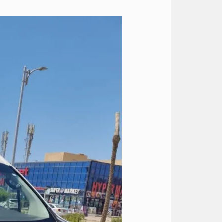
ايجار
تويوتا
هايس
الى
العين
السخنه