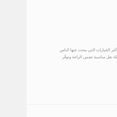
الساحل مارينا 5 01067451866 ايجار تويوتا الى الساحل مارينا 5 تعتبر رحلة الساحل مارينا 5 من أكثر الخيارات التي يبحث عنها الناس
لة نقل مناسبة تضمن الراحة وتوفّر