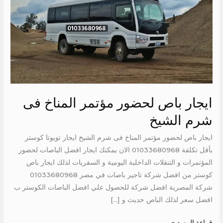
المناخ
فى
شرم
الشيخ
ايجار باص لحضور مؤتمر المناخ فى
شرم الشيخ
ايجار باص لحضور مؤتمر المناخ فى شرم الشيخ ايجار تويوتا كوستر
بأقل تكلفة 01033680968 الان يمكنك ايجار افضل الباصات لحضور
المؤتمرات و التنقلات الداخلبة اليومية و السفريات لذلك ايجار باص
كوستر من افضل شركة تاجير باصات في مصر 01033680968
شركة المصرية افضل شركة للحصول علي افضل الباصات الكوستر ب
افضل سعر لذلك الباص حديث و […]
قراءة المزيد »