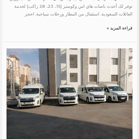
توفر لك أحدث باصات هاي اس وكوستر (15، 23، 28 راكب) لخدمة
العائلات السعودية. استقبال من المطار ورحلات سياحية. احجز
قراءة المزيد »
ايجار
باصات
تويوتا
هاي
اس