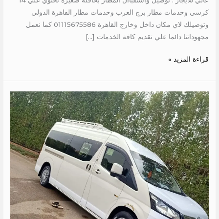
عالي للايجار . توصيل واستقباال المطار بحافلة صغيرة تحتوي علي 14
كرسي وخدمات مطار برج العرب وخدمات مطار القاهرة الدولي
وتوصيلك لاي مكان داخل وخارج القاهرة 01115675586 كما نعمل
مجهوداتنا دائما علي تقديم كافة الخدمات […]
قراءة المزيد »
ايجار
عربيه
14
راكب