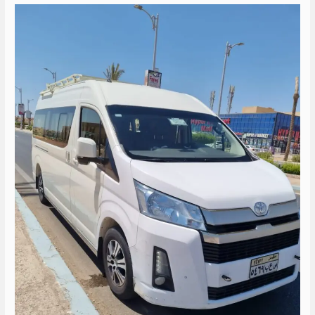
ايجار
ميكروباص
مكيف
14
راكب