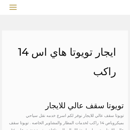
خطي
MAIN
لى
MENU
لمحتوى
ايجار تويوتا هاي اس 14
راكب
تويوتا سقف عالي للايجار
تويوتا
سقف
تويوتا سقف عالي للايجار نوفر لكم اسرع خدمه نقل سياحي
عالي
بميكروباص 14 راكب لخدمات المطار والمشاوير الخاصه . تويوتا سقف
للايجار