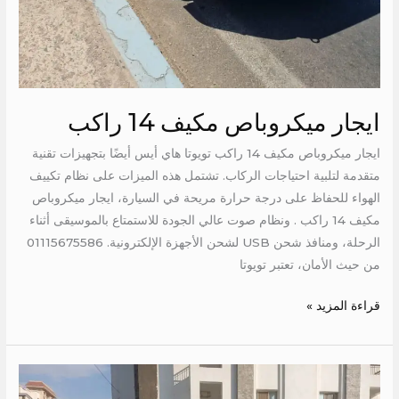
ايجار ميكروباص مكيف 14 راكب
ايجار ميكروباص مكيف 14 راكب تويوتا هاي أيس أيضًا بتجهيزات تقنية
متقدمة لتلبية احتياجات الركاب. تشتمل هذه الميزات على نظام تكييف
الهواء للحفاظ على درجة حرارة مريحة في السيارة، ايجار ميكروباص
مكيف 14 راكب . ونظام صوت عالي الجودة للاستمتاع بالموسيقى أثناء
الرحلة، ومنافذ شحن USB لشحن الأجهزة الإلكترونية. 01115675586
من حيث الأمان، تعتبر تويوتا
قراءة المزيد »
ايجار
باصات