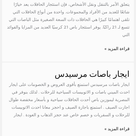
يتعلق الأمر بالتنقل ونقل الأشخاص، فإن استئجار الحافلات يعد خيارًا
شائعًا للعديد من الأفراد والمجموعات. واحدة من أنواع الحافلات التي
تلقى اهتمامًا كبيرًا هي الحافلات ذات السعة الصغيرة مثل الباصات التي
تتسع لـ 21 راكبًا. يوفر استئجار باص 21 كرسيًا العديد من المزايا والفوائد
التي
قراءة المزيد »
ايجار باصات مرسيدس
ايجار
باصات
ايجار باصات مرسيدس استمتع بأقوى العروض و الخصومات على ايجار
مرسيدس
احدث الميني باصات و الاتوبيسات السياحية للرحلات . لذلك بنوفر في
المصرية ليموزين باص أحدث الحافلات سياحية و بأسعار مخفضة طوال
اجازت الصيف . استمتع باجازة الصيف و احجز معانا احدث الاتوبيسات
للرحلات و السفريات و خصم خاص عند حجز الذهاب و العودة . ايجار
قراءة المزيد »