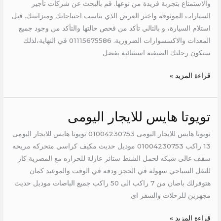
والاستمتاع بتجربة فريدة من نوعها. قم بالبحث عن شركات تأجير
السيارات الموثوقة واختر العرض الذي يناسب احتياجاتك وميزانيتك. قبل
استلام السيارة، و بالتالي تأكد من فحص حالتها والتأكد من وجود جميع
المعدات والاكسسوارات الضرورية. 01115675586 في النهاية،لذلك
ستكون رحلتك الصيفية استثنائية بفضل
قراءة المزيد »
تويوتا هايس للايجار اليومى
تويوتا
هايس
تويوتا هايس للايجار اليومى 01004230753 تويوتا هايس للايجار اليومى
للايجار
13 راكب 01004230753 موديل حديث مكيف كراسي متحركه مريحه
اليومى
سقف عالى شبكه لحمل الشنط ستائر عازلة للحراره مع المصرية كار
للنقل السياحي سهولة في الحجز ودقه في الوقت والموعيد كمان
هتوفرلك باصان من 7 راكب الى 50 راكب جميع الباصات موديل حديث
مجهزين للرحلات والسفر اى
قراءة المزيد »