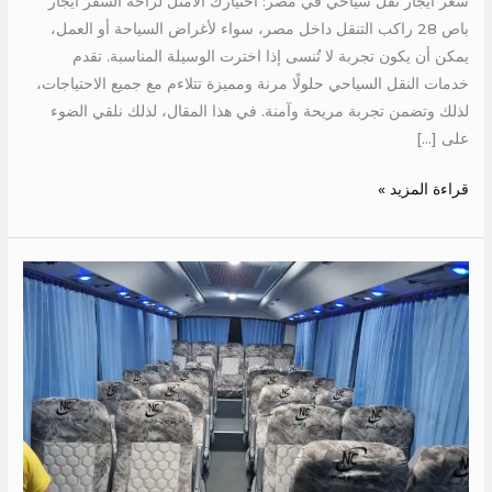
سعر ايجار نقل سياحي في مصر: اختيارك الأمثل لراحة السفر ايجار
باص 28 راكب التنقل داخل مصر، سواء لأغراض السياحة أو العمل،
يمكن أن يكون تجربة لا تُنسى إذا اخترت الوسيلة المناسبة. تقدم
خدمات النقل السياحي حلولًا مرنة ومميزة تتلاءم مع جميع الاحتياجات،
لذلك وتضمن تجربة مريحة وآمنة. في هذا المقال، لذلك نلقي الضوء
على […]
قراءة المزيد »
ايجار
باص
26
راكب