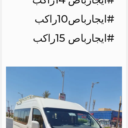
#ايجارباص10راكب
#ايجارباص 15راكب
ايجار
عربيه
13
راكب
الى
الساحل
الشمالى