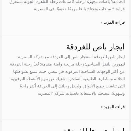
الخدمة؟ باصات مجهزة لرحلة 5 ساعات رحلة القاهرة-الجونة تستغرق
قرابة 5 ساعات وتحتاج باصًا مريحًا حقيقيًا. في المصرية
قراءة المزيد »
ايجار باص للغردقة
ايجار
باص
ايجار باص للغردقة استئجار باص إلى الغردقة مع شركة المصرية
للغردقة
ليموزين للنقل السياحي: رحلة مريحة وآمنة مقدمة: تُعدّ رحلة الغردقة
من أكثر الوجهات السياحية المرغوبة في مصر، حيث تتمتع بشواطئها
الخلابة ومناظرها الطبيعية الساحرة، ناهيك عن تنوع الأنشطة الترفيهية
التي تناسب جميع الأذواق. ولجعل رحلتك إلى الغردقة أكثر راحةً
وسهولةً، ننصحك بالاستعانة بخدمات شركة “المصرية
قراءة المزيد »
ايجار