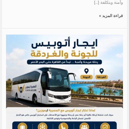
وآمنة وبتكلفة […]
قراءة المزيد »
ايجار
أتوبيس
للجونة
والغردقة