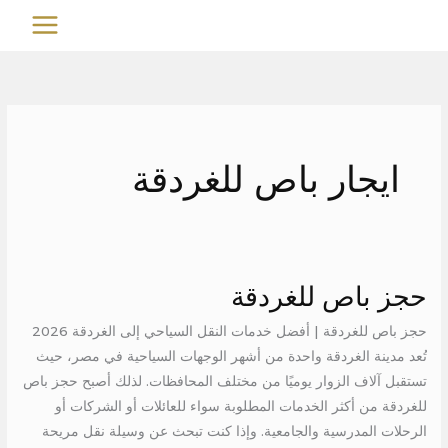
خطي
MAIN
لى
MENU
لمحتوى
ايجار باص للغردقة
حجز باص للغردقة
حجز
باص
حجز باص للغردقة | أفضل خدمات النقل السياحي إلى الغردقة 2026
للغردقة
تُعد مدينة الغردقة واحدة من أشهر الوجهات السياحية في مصر، حيث
تستقبل آلاف الزوار يوميًا من مختلف المحافظات. لذلك أصبح حجز باص
للغردقة من أكثر الخدمات المطلوبة سواء للعائلات أو الشركات أو
الرحلات المدرسية والجامعية. وإذا كنت تبحث عن وسيلة نقل مريحة