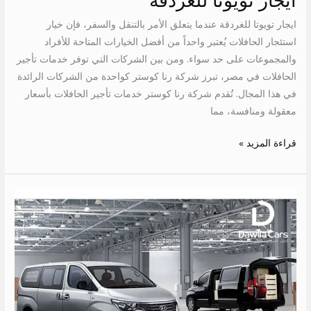
ايجار تويوتا للغردقة
تويوتا
ايجار تويوتا للغردقة عندما يتعلق الأمر بالتنقل والسفر، فإن خيار
للغردقة
استئجار الحافلات يُعتبر واحداً من أفضل الخيارات المتاحة للأفراد
والمجموعات على حد سواء. ومن بين الشركات التي توفر خدمات تأجير
الحافلات في مصر، تبرز شركة رنا كوستر كواحدة من الشركات الرائدة
في هذا المجال. تُقدم شركة رنا كوستر خدمات تأجير الحافلات بأسعار
معقولة ومنافسة، مما
قراءة المزيد »
ايجار
ميكروباص
للغردقة