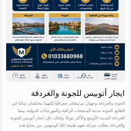
ايجار أتوبيس للجونة والغردقة
الجونة والغردقة وجهتان مرتبطتان جغرافيًا لكنهما مختلفتان تمامًا في
الطابع. الجونة مدينة المنتجعات الراقية والمهرجانات الدولية، بينما
الغردقة المدينة الأوسع والأكثر تنوعًا. ولذلك، فإن ايجار أتوبيس للجونة
والغردقة يتطلب شركة تفهم طبيعة كلتا الوجهتين. من يحتاج هذه